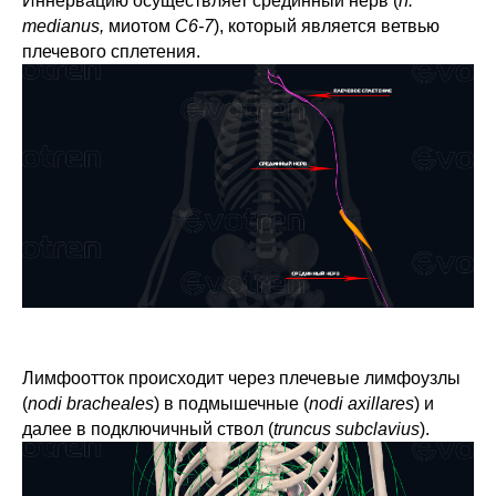
Иннервацию осуществляет срединный нерв (
n.
medianus,
миотом
C6-7
), который является ветвью
плечевого сплетения.
Лимфоотток происходит через плечевые лимфоузлы
(
nodi bracheales
) в подмышечные (
nodi axillares
) и
далее в подключичный ствол (
truncus subclavius
).