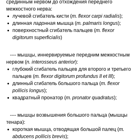
срединным нервом до отхождения переднего
межкостного нерва:
лучевой сгибатель кисти (
m. flexor carpi radialis
);
длинная ладонная мышца (
m. palmaris longus
);
поверхностный сгибатель пальцев (
m. flexor
digitorum superficialis
)
---- мышцы, иннервируемые передним межкостным
нервом (
n. interosseus anterior
):
глубокий сгибатель пальцев для второго и третьего
пальцев (
m. flexor digitorum profundus II et III
);
длинный сгибатель большого пальца (
m. flexor
pollicis longus
);
квадратный пронатор (
m. pronator quadratus
);
---- мышцы возвышения большого пальца (мышцы
тенара):
короткая мышца, отводящая большой палец (
m.
abducens pollicis brevis
);