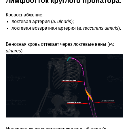
лимфоотток круглого пронатора.
Кровоснабжение:
локтевая артерия (
a. ulnaris
);
локтевая возвратная артерия (
a. reccurens ulnaris
).
Венозная кровь оттекает через локтевые вены (
vv.
ulnares
).