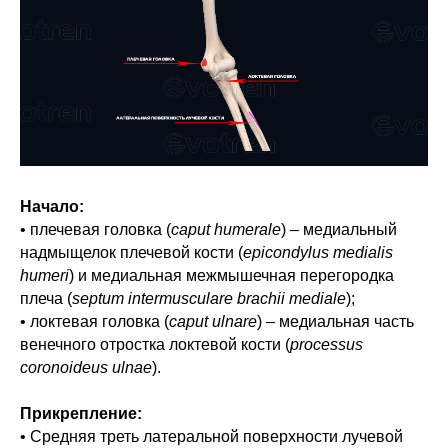
Начало:
• плечевая головка (
caput humerale
) – медиальный
надмыщелок плечевой кости (
epicondylus medialis
humeri
) и медиальная межмышечная перегородка
плеча (
septum intermusculare brachii mediale
);
• локтевая головка (
caput ulnare
) – медиальная часть
венечного отростка локтевой кости (
processus
coronoideus ulnae
).
Прикрепление:
• Средняя треть латеральной поверхности лучевой