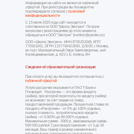
Информация на сайте не является публичной
офертой. При регистрации вы безакцептно
подтверждаете согласие с
политикой
конфиденциальности
С 15 июля 2025 года сайт находится в
собственности ООО "Школа Эвотрен". По всем
вопросам с регистрациями до этого момента
обращаться в ООО "Эвотрен" (evotren@yandex.ru)
ООО «Школа Эвотрен». ИНН 9705202066, КПП
770501001, ОГРН 1237700422893, 115035, г. Москва,
вн.тер.г. Муниципальный Округ Замоскворечье, наб
Космодамианская, д. 4/22 к. Б, помещ. 8Н
Сведения об образовательной организации
При оплате услуг, вы безакцептно соглашаетесь с
публичной офертой
Услуги рассрочки оказываются ПАО Т-Банк и
Поскредит. Рассрочка — это форма кредита
(займа), при которой переплаты по кредиту (займу)
не возникает за счет скидки на товар,
предоставляемой продавцом. Процентная ставка по
продукту «Рассрочка» - от 0% до 100% годовых,
полная стоимость потребительского кредита
(займа) - от 0.000% до 60.000% годовых.
Минимальная сумма - 3000 р., максимальная сумма -
500 000 рублей. Срок предоставления - от 3 до 36
месяцев. Ваш тариф и размер ежемесячного
платежа будет определен по результатам