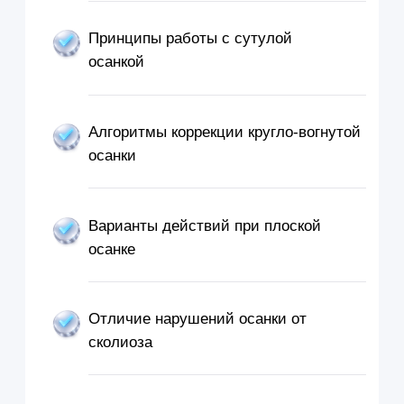
Порядок действий для
доступа к курсу
№ 1
№ 2
Оформляете
Получаете
курс
доступ
После оплаты вам на почту придут
Проходите материал, п
логин и пароль для доступа в личный
коллегах и клиентах и
кабинет, где будет доступен курс для
отрабатываете каждый
прохождения.
видеоуроков.
Дмитрий