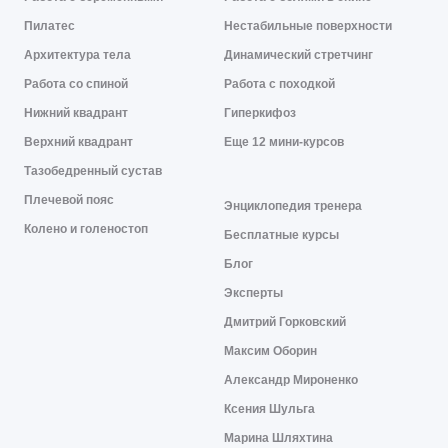
Пилатес
Нестабильные поверхности
Архитектура тела
Динамический стретчинг
Работа со спиной
Работа с походкой
Нижний квадрант
Гиперкифоз
Верхний квадрант
Еще 12 мини-курсов
Тазобедренный сустав
Плечевой пояс
Энциклопедия тренера
Колено и голеностоп
Бесплатные курсы
Блог
Эксперты
Дмитрий Горковский
Максим Оборин
Александр Мироненко
Ксения Шульга
Марина Шляхтина