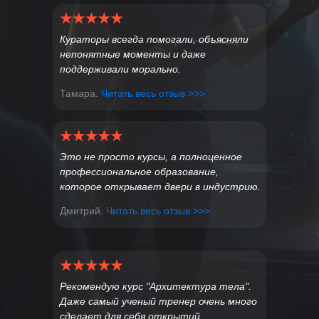
Кураторы всегда помогали, объясняли
Программа курса по
непонятные моменты и даже
осанке
поддерживали морально.
Тамара.
Читать весь отзыв >>>
Основные типы осанки у
клиентов
Особенности каждого типа
Это не просто курсы, а полноценное
осанки
профессиональное образование,
которое открывает двери в индустрию.
Принципы работы с сутулой
Дмитрий.
Читать весь отзыв >>>
осанкой
Алгоритмы коррекции кругло-вогнутой
осанки
Рекомендую курс "Архитектура тела".
Даже самый ученый тренер очень много
Варианты действий при плоской
сделает для себя открытий.