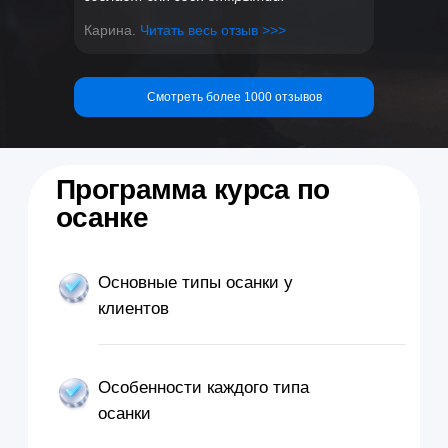
осанке
Карина.
Читать весь отзыв >>>
Отличие нарушений осанки от
сколиоза
Смотреть более 1000 отзывов
Эффективные упражнения для
коррекции осанки
Распространённые ошибки фитнес-
тренеров
Способы наработки практических
навыков
Авторский формат самопроверки для
усвоения материала