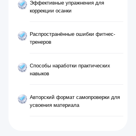
Горковский
Сооснователь "Клиники
Темичева Горковского"
Врач спортивной медицины
и ЛФК
Сооснователь
Эвотрен
Врач-остеопат
Специалист "Концепции
Mulligan"
Лектор международных
конвенций