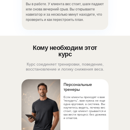
Вы в работе. У клиента вес стоит, шаги падают
Я даю согласие на
обработку
или снова вечерний срыв. Вы открываете
персональных данных
навигатор и за несколько минут находите, что
проверить и как перестроить план.
Отправить заявку
Кому необходим этот
курс
Курс соединяет тренировки, поведение,
восстановление и логику снижения веса.
Персональные
тренеры
Если клиенты приходят к вам
“похудеть”, вам нужна не еще
одна круговая, а система. Вы
научитесь видеть, почему вес
стоит, где клиент срывается и
как вести процесс без дожима
и откатов.