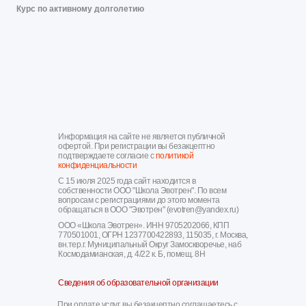
Курс по активному долголетию
Информация на сайте не является публичной
офертой. При регистрации вы безакцептно
подтверждаете согласие с
политикой
конфиденциальности
С 15 июля 2025 года сайт находится в
собственности ООО "Школа Эвотрен". По всем
вопросам с регистрациями до этого момента
обращаться в ООО "Эвотрен" (evotren@yandex.ru)
ООО «Школа Эвотрен». ИНН 9705202066, КПП
770501001, ОГРН 1237700422893, 115035, г. Москва,
вн.тер.г. Муниципальный Округ Замоскворечье, наб
Космодамианская, д. 4/22 к. Б, помещ. 8Н
Сведения об образовательной организации
При оплате услуг, вы безакцептно соглашаетесь с