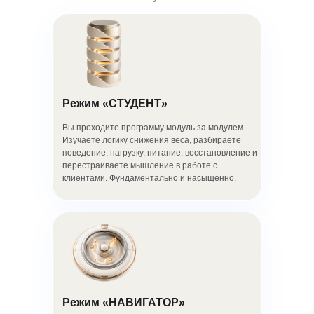
Тест-драйв
Режим «СТУДЕНТ»
курса
Вы проходите программу модуль за модулем.
Изучаете логику снижения веса, разбираете
поведение, нагрузку, питание, восстановление и
Получите гостевой доступ на сутки.
перестраиваете мышление в работе с
Посмотрите уроки и оцените курс-
клиентами. Фундаментально и насыщенно.
навигатор.
+7
Режим «НАВИГАТОР»