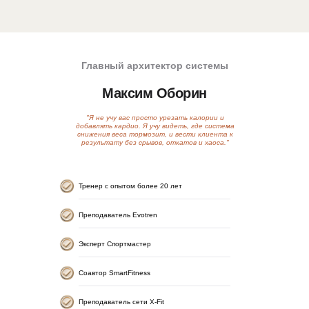
Главный архитектор системы
Максим Оборин
"Я не учу вас просто урезать калории и
добавлять кардио. Я учу видеть, где система
снижения веса тормозит, и вести клиента к
результату без срывов, откатов и хаоса."
Тренер с опытом более 20 лет
Преподаватель Evotren
Эксперт Спортмастер
Соавтор SmartFitness
Преподаватель сети X-Fit