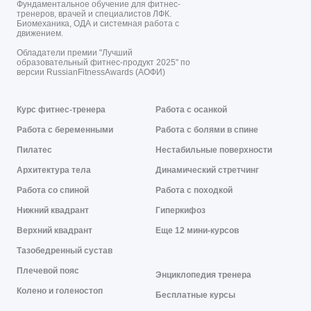
Фундаментальное обучение для фитнес-
тренеров, врачей и специалистов ЛФК.
Биомеханика, ОДА и системная работа с
движением.
Обладатели премии "Лучший
образовательный фитнес-продукт 2025" по
версии RussianFitnessAwards (АОФИ)
Курс фитнес-тренера
Работа с осанкой
Работа с беременными
Работа с болями в спине
Пилатес
Нестабильные поверхности
Архитектура тела
Динамический стретчинг
Работа со спиной
Работа с походкой
Нижний квадрант
Гиперкифоз
Верхний квадрант
Еще 12 мини-курсов
Тазобедренный сустав
Плечевой пояс
Энциклопедия тренера
Колено и голеностоп
Бесплатные курсы