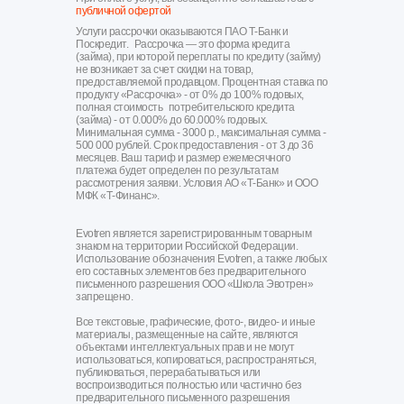
публичной офертой
Услуги рассрочки оказываются ПАО Т-Банк и
Поскредит. Рассрочка — это форма кредита
(займа), при которой переплаты по кредиту (займу)
не возникает за счет скидки на товар,
предоставляемой продавцом. Процентная ставка по
продукту «Рассрочка» - от 0% до 100% годовых,
полная стоимость потребительского кредита
(займа) - от 0.000% до 60.000% годовых.
Минимальная сумма - 3000 р., максимальная сумма -
500 000 рублей. Срок предоставления - от 3 до 36
месяцев. Ваш тариф и размер ежемесячного
платежа будет определен по результатам
рассмотрения заявки. Условия АО «Т-Банк» и ООО
МФК «Т-Финанс».
Evotren является зарегистрированным товарным
знаком на территории Российской Федерации.
Использование обозначения Evotren, а также любых
его составных элементов без предварительного
письменного разрешения ООО «Школа Эвотрен»
запрещено.
Все текстовые, графические, фото-, видео- и иные
материалы, размещенные на сайте, являются
объектами интеллектуальных прав и не могут
использоваться, копироваться, распространяться,
публиковаться, перерабатываться или
воспроизводиться полностью или частично без
предварительного письменного разрешения