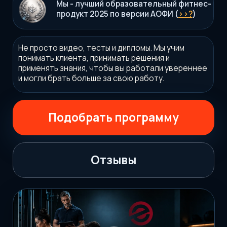
Подобрать программу
Отзывы
✓
Есть налоговый вычет.
✓
Практика, тренажеры решений и поддержка кураторов.
✓
Посмотреть лицензию
.
✓
Учим думать и принимать решения. Чтобы быть
уверенным в себе тренером, а не копировать чужое.