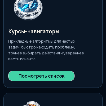
Диплом • 3,5 месяца
Обучение на фитнес-тренера
Для тех, кто только собирается стать
фитнес-тренером или хочет освежить в
памяти все основы.
Подробнее о программе →
Удостоверение • 1 год