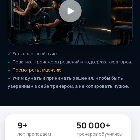
9+
50 000+
лет преподаём
тренеров обучились
ТОП 1
4,92
по многим
средняя по
рейтингам
отзывам
ВЫБЕРИТЕ СВОЙ ФОРМАТ
Обучение под вашу
задачу
Не один путь для всех, а 4 формата обучения:
вход в профессию, рост квалификации,
прикладные навигаторы и быстрые решения
под конкретные задачи.