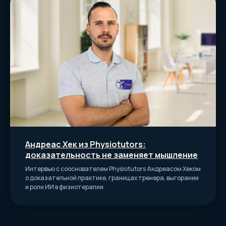
Евгений Золотухин.
7 видеоуроков.
Зарегистрироваться
Андреас Хек из Physiotutors:
доказательность не заменяет мышление
Суставная гимнастика
Интервью с сооснователем Physiotutors Андреасом Хеком
Максим Оборин.
о доказательной практике, границах тренера, выгорании
14 видеоуроков.
и роли ИИ в физиотерапии.
Зарегистрироваться