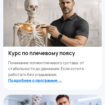
непонятные моменты и даже
поддерживали морально.
Тамара
.
Читать больше отзывов
>>>
Важная часть курса, помимо подробной
ценной информации, педагогика. Даже
если не хочешь, всё запомнишь!
Наталия
.
Читатьбольше отзывов >>>
Рекомендую курс "Архитектура тела".
Даже самый ученый тренер очень много
сделает для себя открытий.
Карина
.
Читать больше отзывов >>>