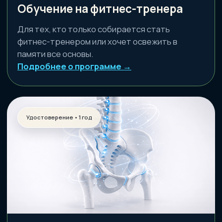
Способ не просто научиться чему-то
новому, но и эффективно использовать для
решения задач с клиентами в виде
быстрого поиска.
Курс по плечевому поясу
Понимание логики плечевого сустава: от
стабильности до движения. Если хотите
работать без угадывания.
Подробнее о программе →