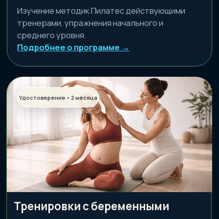
Курс по снижению веса
Не про “сжечь калории”, а про систему:
физиология, нагрузка и поведение. Подход,
который дает результат.
Подробнее о программе →
Курс по колену и голеностопу
Работа с одной из самых частых зон проблем.
Понимание нагрузки, компенсаций и безопасной
практики с клиентами.
Подробнее о программе →