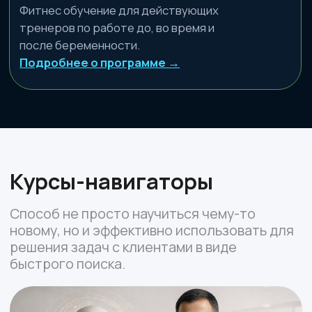
СТАНДАРТ ИНДУСТРИИ
Больше, чем просто
курсы
Мы объединили многолетнюю фитнес-
практику, передовые педагогические
инструменты и добавили к этому опыт
продвинутых спортивных врачей. Наша
цель — выпускать думающих специалистов,
а не «счетчиков повторений». Вы
получаете готовые алгоритмы работы с
телом, которые повышают ваш чек и
авторитет с первого дня применения.
Кураторы всегда помогали, объясняли