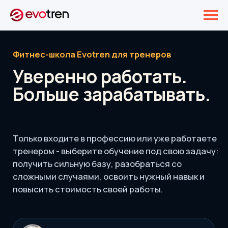
Фитнес-школа Evotren для тренеров
Уверенно работать.
Больше зарабатывать.
Только входите в профессию или уже работаете
тренером - выберите обучение под свою задачу:
получить сильную базу, разобраться со
сложными случаями, освоить нужный навык и
повысить стоимость своей работы.
Мы - лучший образовательный фитнес-
продукт 2025 по версии АОФИ (
>>?
)
Не просто видео, тесты и дипломы. Мы учим
понимать клиента, принимать решения и
применять знания, чтобы вы работали увереннее
и могли брать больше за свою работу.