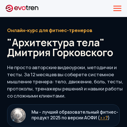
Онлайн-курс для фитнес-тренеров
"Архитектура тела"
Дмитрия Горковского
Не просто авторские видеоуроки, методички и
тесты. За 12 месяцев вы соберете системное
мышление тренера: тело, движение, боль, тесты,
протоколы, тренажеры решений и навыки работы
со сложными клиентами.
Мы - лучший образовательный фитнес-
продукт 2025 по версии АОФИ (
>>?
)
Курс создан так, чтобы вы не просто знали
анатомию, а понимали причины проблем,
выбирали стратегию и увереннее объясняли
клиенту ценность своей работы.
Тест-драйв курса