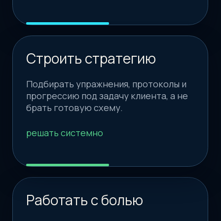
Без хаоса и ощущения, что вас просто
завалили материалом. У курса есть
логика: доступ, модули, практика,
тренажеры решений, поддержка и
итоговый документ.
Оформление
Вы выбираете удобный вариант оплаты,
бронируете место и получаете понятный
вход в курс без лишней суеты.
Доступ
После оплаты открывается личный кабинет
с материалами, чатом, заданиями и логикой
Документ
Программа
Тест-драйв
Вопросы
Оформить
прохождения курса.
Обучение