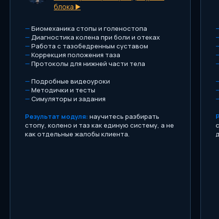
блока ▶️
Общий чат с другими участниками
для обмена опытом.
—
Биомеханика стопы и голеностопа
Еженедельный прямой эфир
—
Диагностика колена при боли и отеках
группы с ответами на вопросы
—
Работа с тазобедренным суставом
—
Коррекция положения таза
Методички и памятки по всему
материалу
—
Протоколы для нижней части тела
—
Подробные видеоуроки
204 000
₽
—
Методички и тесты
Старт — 24 августа
—
Симуляторы и задания
Результат модуля:
научитесь разбирать
Оформить курс
стопу, колено и таз как единую систему, а не
как отдельные жалобы клиента.
Оформление доступно полной оплатой,
оплатой "долями" и оформлением в
рассрочку от банков-партнеров