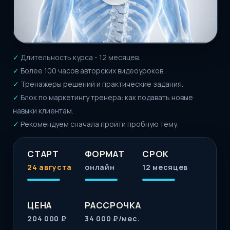
ЦЕНА
РАССРОЧКА
204 000 ₽
34 000 ₽/мес.
9+
50 000+
лет преподаём
тренеров обучились
ТОП 1
4,92
по многим
средняя по
рейтингам
отзывам
УНИКАЛЬНОСТЬ КУРСА
Не просто курс.
Путь в 1% элиты.
Годовая система для тренеров, которые