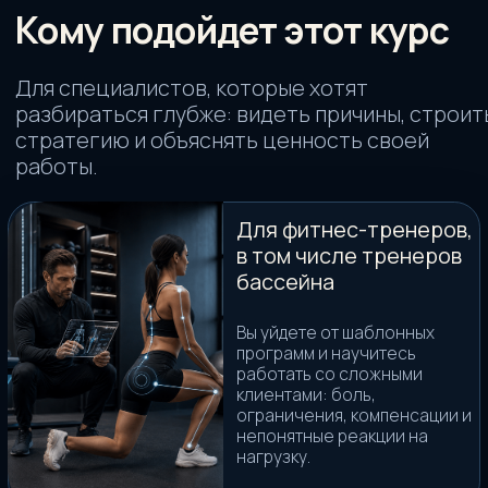
прогрессию под задачу клиента, а не
брать готовую схему.
решать системно
Работать с болью
Понимать ограничения при болях и
других состояниях без лишней
самоуверенности.
не рисковать
Объяснять ценность
Говорить клиенту простым языком,
зачем тесты, почему меняется план и за
что он платит.