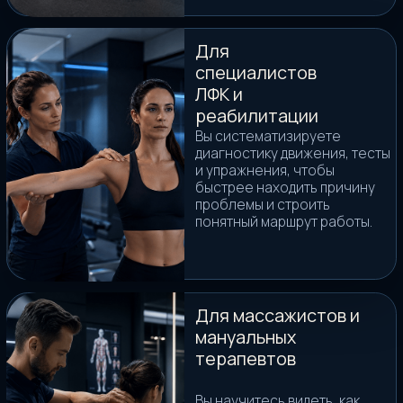
продавать честно
Думать как эксперт
Не копировать чужие схемы, а
самостоятельно понимать, что
происходит и какой шаг выбрать.
думать самому
В итоге вы выходите не с набором
приемов, а с логикой сильного
тренера: увидеть, проверить, выбрать
стратегию и объяснить клиенту, что
вы делаете.