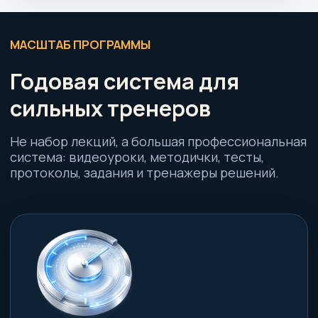
Каждый модуль ведет не к пересказу теории, а
к заданиям, протоколам и тренажерам
решений.
СТАНДАРТ ИНДУСТРИИ
Больше, чем просто
курсы
Мы объединили многолетнюю фитнес-
практику, передовые педагогические
инструменты и добавили к этому опыт
продвинутых спортивных врачей. Наша
цель — выпускать думающих специалистов,
а не «счетчиков повторений». Вы
получаете готовые алгоритмы работы с
телом, которые повышают ваш чек и
авторитет с первого дня применения.