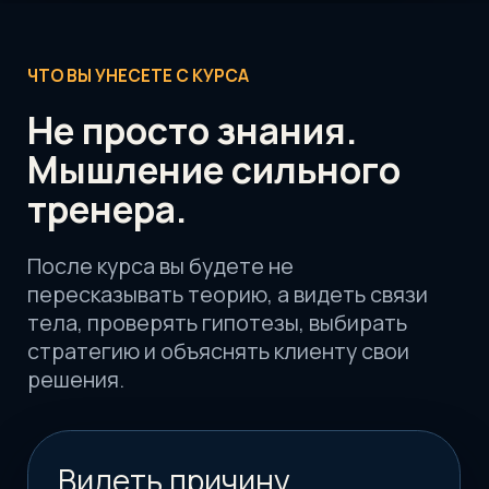
Врач спортивной медицины и ЛФК уже более 13
лет
Совладелец клиники в Москве ("КТГ")
Амбассадор SEAS (единственны в СНГ)
Сооснователь Эвотрен
Специалист "Концепции Mulligan"
Лектор международных конвенций
Специалист PNF-терапии
Автор учебников и методических пособий
Спикер российских медицинских симпозиумов
Преподавательский стаж более 12 лет
Консультация
по курсу
Оставьте заявку и мы подробно
расскажем вам про курс и ответим на
все интересующие вопросы