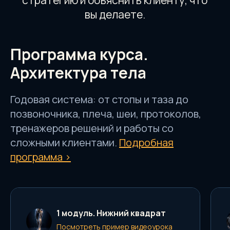
Программа курса.
Архитектура тела
Стоимость курса
Архитектура тела
Годовая система: от стопы и таза до
позвоночника, плеча, шеи, протоколов,
Производя оплату или оформляя рассрочку,
вы соглашаетесь с
публичной офертой
тренажеров решений и работы со
сложными клиентами.
Подробная
программа >
Полный курс
Удостоверение после полного
прохождения курса
Круглосуточный доступ в личный
кабинет для прохождения
1 модуль. Нижний квадрат
материала
Посмотреть пример видеоурока
Срок курса - 12 месяцев