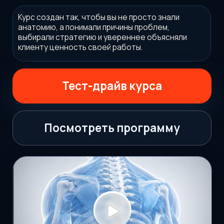
Посмотреть программу
✓
Длительность курса - 12 месяцев.
✓
Более 100 часов авторских видеоуроков.
✓
Тренажеры решений и практические задания.
✓
Блок по маркетингу тренера: как подавать новые
навыки клиентам.
✓
Рекомендуем сначала пройти пробную тему.
СТАРТ
ФОРМАТ
СРОК
24 августа
онлайн
12 месяцев