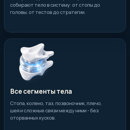
Даже самый ученый тренер очень много
сделает для себя открытий.
Карина
.
Читать больше отзывов >>>
Смотреть более 1000 отзывов
Кому подойдет этот курс
Для специалистов, которые хотят
разбираться глубже: видеть причины, строить
стратегию и объяснять ценность своей
работы.
Для фитнес-тренеров,
в том числе тренеров
бассейна
Вы уйдете от шаблонных
программ и научитесь
работать со сложными