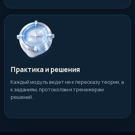
клиентами: боль,
ограничения, компенсации и
непонятные реакции на
нагрузку.
Для
специалистов
ЛФК и
реабилитации
Вы систематизируете
диагностику движения, тесты
и упражнения, чтобы
быстрее находить причину
проблемы и строить
понятный маршрут работы.
Для массажистов и
мануальных
терапевтов
Вы научитесь видеть, как
постуральные нарушения
проявляются в движении, и
сможете закреплять
результат через