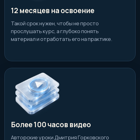
Кураторы всегда помогали, объясняли
непонятные моменты и даже
поддерживали морально.
Тамара
.
Читать больше отзывов
>>>
Важная часть курса, помимо подробной
ценной информации, педагогика. Даже
если не хочешь, всё запомнишь!
Наталия
.
Читатьбольше отзывов >>>
Рекомендую курс "Архитектура тела".