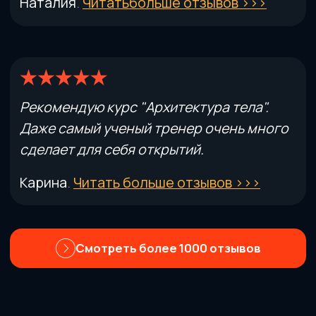
Не угадывать по жалобе, а связывать
стопу, таз, позвоночник, плечо и
движение в единую картину.
видеть глубже
Тестировать тело
Использовать двигательные тесты,
чтобы понять, что проверить дальше и
где тренеру нельзя фантазировать.
проверять точно
Строить стратегию
Подбирать упражнения, протоколы и