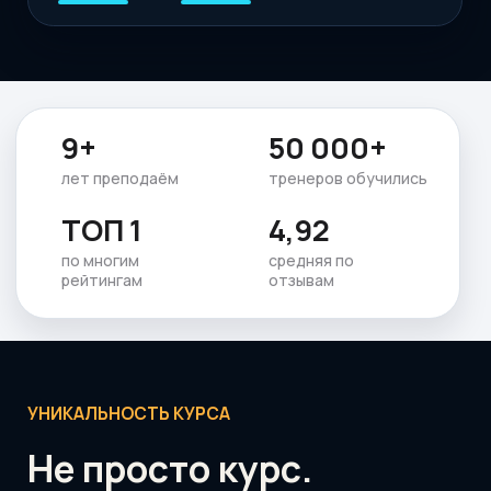
хотят не копировать чужие схемы, а
видеть причины, проверять гипотезы и
думать самостоятельно.
Годовая система
12 месяцев вы собираете тело от стоп
до головы: тесты, протоколы, практику
и логику решений.
не кусками
Тренажеры решений
Вы выбираете действия тренера,
видите реакцию клиента и последствия
своих решений.
думать заранее