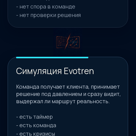
У клиента есть боль, цель, давление,
страх и желание тренироваться “как
раньше”. Команда должна не угадать
ответ, а собрать рабочий маршрут.
Сложный клиент
Болит плечо, хочет жим, боится
отката, спорит с ограничениями и
давит на тренера.
Задача команды - не слить доверие и
собрать маршрут.
Сигналы
Что в кейсе реально важно
Диагностика