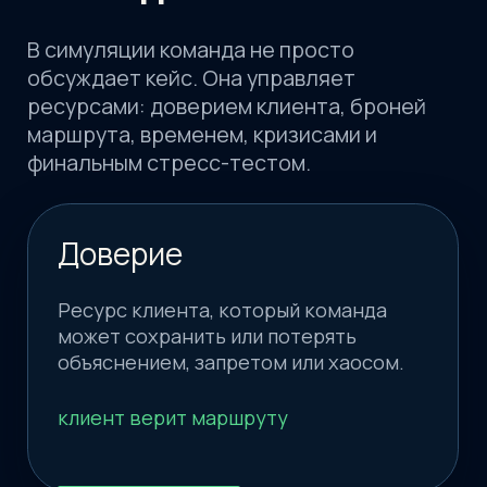
Переговорщик
Формулирует решение клиенту так,
чтобы не потерять доверие и не
продать хаос.
удерживает доверие
Роль заставляет участника
включаться. Здесь не получится
отсидеться и просто послушать, как
думают другие.
ЧТО ПРОКАЧИВАЕТСЯ
Не больше упражнений.