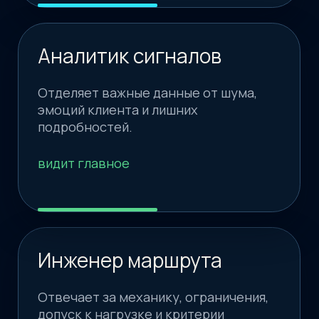
Хаос
Когда тренировка разваливается из-за
боли, страха, усталости или новой
жалобы.
собирать план
Ответственность
Когда нужно принять решение и
понимать, чем оно может обернуться
для клиента.
думать точнее
Это формат для тех, кто хочет