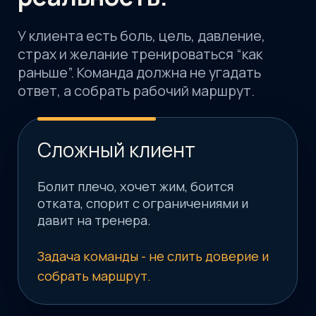
В симуляции тренер учится не
угадывать “правильный ответ”, а
собирать решение из сигналов,
ограничений, общения и последствий.
БЛИЖАЙШАЯ ИГРА
Плечевой сустав.
Решения под
давлением.
Ближайшая онлайн-симуляция
посвящена сложным клиентским
ситуациям вокруг плечевого сустава:
боль, ограничения, желание жать, страх
отката и давление клиента.
ДАТА
17 сентября