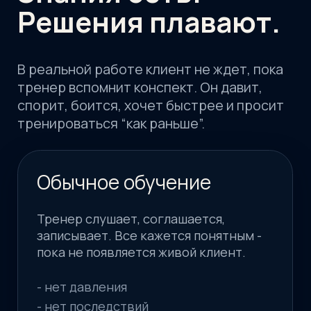
Команда получает клиента, принимает
решение под давлением и сразу видит,
выдержал ли маршрут реальность.
- есть таймер
- есть команда
- есть кризисы
- есть последствия
Семинар дает правильные ответы.
Симуляция показывает, как тренер
думает, когда ситуация перестает
быть удобной.
ФОРМАТ СИМУЛЯЦИИ
Команда получает
клиента.
Дальше начинается
реальность.