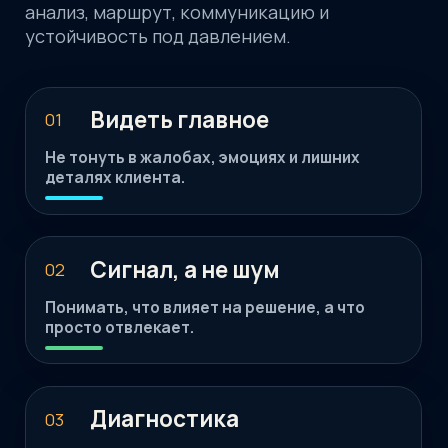
клиент понимал, а не спорил.
Уверенность
Ощущение, что сложный клиентский
кейс можно разложить по шагам.
Практика
Опыт принятия решений под давлением,
а не просто просмотр теории.
Главный результат - тренер начинает
спокойнее видеть ситуацию, точнее
выбирать действие и яснее объяснять