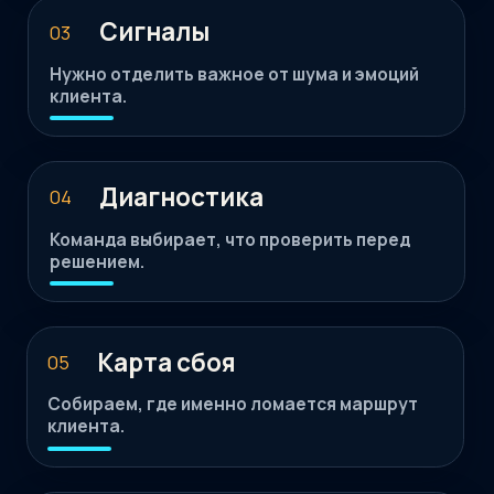
Кризис
В игру вмешивается реальность:
клиент спорит, торопит, устает или
требует любимую нагрузку.
план начинает трещать
Стресс-тест
Финальная проверка: выдержит ли
маршрут давление реального
клиентского поведения.
реальность проверяет решение