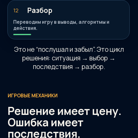
держит темп
Аналитик сигналов
Отделяет важные данные от шума,
эмоций клиента и лишних
подробностей.
видит главное
Инженер маршрута
Отвечает за механику, ограничения,
допуск к нагрузке и критерии
прогресса.
собирает маршрут