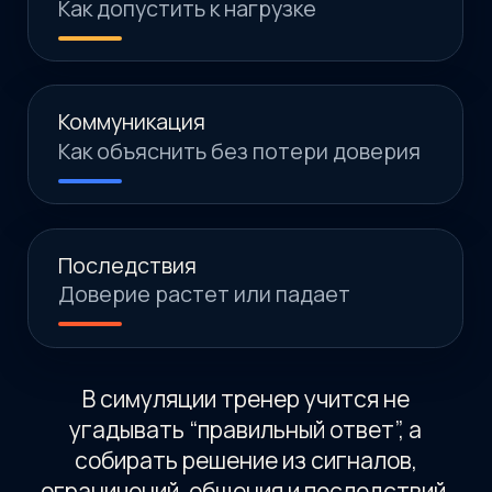
Один кейс. Несколько
решений.
Последствия сразу.
Команды проходят маршрут: получают
клиента, разбирают ситуацию,
выбирают действия, отвечают на
давление и проверяют, выдержал ли
план реальность.
Роли
01
Каждый участник отвечает за свою часть
решения.
Досье
02
Команда получает боль, цель,
ограничения и давление клиента.