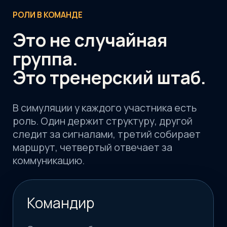
тренироваться “как раньше”, тренеру
нужно не больше упражнений, а ясная
логика решения.
Неясность
Когда клиент приносит много жалоб,
эмоций и противоречивых вводных.
видеть главное
Сомнения
Дата
Как проходит
Механика
Итог
Регистрация
Когда непонятно, что делать первым:
проверять, ограничивать, менять или
объяснять.
выбирать шаги