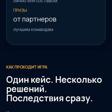
Проверяем, выдержит ли маршрут
давление реальности.
Разбор
12
Переводим игру в выводы, алгоритмы и
действия.
Это не “послушал и забыл”. Это цикл
решения: ситуация → выбор →
последствия → разбор.
ИГРОВЫЕ МЕХАНИКИ
Решение имеет цену.
Ошибка имеет
последствия.
В симуляции команда не просто
обсуждает кейс. Она управляет