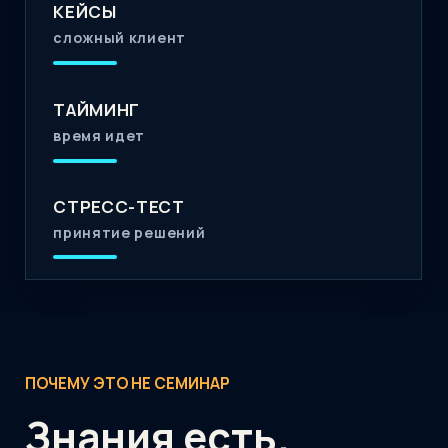
В реальной работе клиент не ждет, пока
тренер вспомнит конспект. Он давит,
спорит, боится, хочет быстрее и просит
тренироваться “как раньше”.
Обычное обучение
Тренер слушает, соглашается,
записывает. Все кажется понятным -
пока не появляется живой клиент.
- нет давления
- нет последствий
- нет спора в команде
- нет проверки решения
Симуляция Evotren