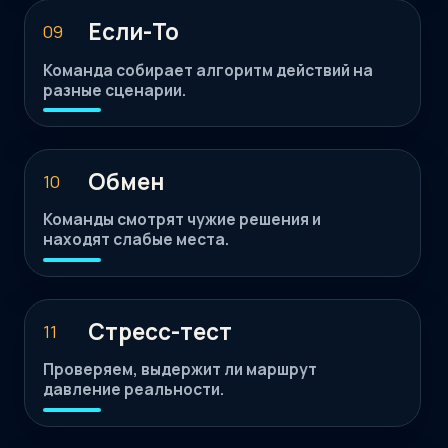
В симуляции у каждого участника есть
роль. Один держит структуру, другой
следит за сигналами, третий собирает
маршрут, четвертый отвечает за
коммуникацию.
Командир
Организует обсуждение, не дает
команде расползтись и собирает
финальное решение.
держит структуру
Диспетчер
Следит за временем, формой ответа и
тем, чтобы команда сдала решение
вовремя.