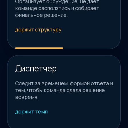
Давление
Когда клиент торопит, спорит, требует
любимую нагрузку и не хочет ждать.
держать решение
Запреты
Когда правильное ограничение звучит
для клиента как “тебе ничего нельзя”.
объяснять маршрут