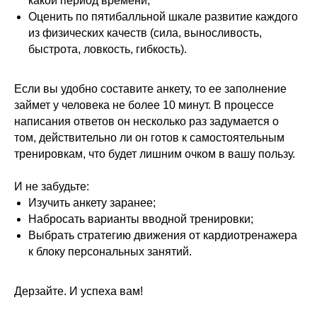
какой период времени;
Оценить по пятибалльной шкале развитие каждого
Диплом • 3,5 месяца
из физических качеств (сила, выносливость,
быстрота, ловкость, гибкость).
Если вы удобно составите анкету, то ее заполнение
займет у человека не более 10 минут. В процессе
написания ответов он несколько раз задумается о
Обучение на фитнес-тренера
том, действительно ли он готов к самостоятельным
тренировкам, что будет лишним очком в вашу пользу.
Для тех, кто только собирается стать
фитнес-тренером или хочет освежить в
памяти все основы.
И не забудьте:
Подробнее о программе →
Изучить анкету заранее;
Набросать варианты вводной тренировки;
Выбрать стратегию движения от кардиотренажера
Удостоверение • 1 год
к блоку персональных занятий.
Дерзайте. И успеха вам!