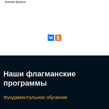
Ксения Шульга
Архитектура тела
Годовое обучение Дмитрия Горковского по
работе с ОДА для действующих тренеров.
Подробнее о программе →
Удостоверение • 2 месяца
Пилатес
Изучение методик Пилатес действующими
тренерами, упражнения начального и среднего
уровня.
Подробнее о программе →