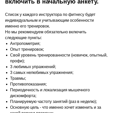
включить в начальную анкету.
Список у каждого инструктора по фитнесу будет
индивидуальным и учитывающим особенности
именно его тренировок.
Но мы рекомендуем обязательно включить
следующие пункты:
Антропометрия;
Опыт тренировок;
Свой уровень тренированности (новичок, опытный,
профи);
3 любимых упражнений;
3 самых нелюбимых упражнения;
Травмы;
Противопоказания;
Наши флагманские
Периодичность и локализация мышечного
программы
дискомфорта;
Планируемую частоту занятий (раз в неделю);
Фундаментальное обучение
Основную цель - что именно хочет изменить и за