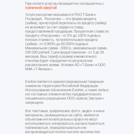
При оплате услуг, вы безакцептно соглашаетесь с
публичной офертой
Услуги рассрочки оказываются ПАО Т-Банк и
Поскредит. Рассрочка — это форма кредита
(займа), при которой переплаты по кредиту (займу)
не возникает за счет скидки на товар,
предоставляемой продавцом. Процентная ставка по
продукту «Рассрочка» - от 0% до 100% годовых,
полная стоимость потребительского кредита
(займа) - от 0.000% до 60.000% годовых.
Минимальная сумма - 3000 р., максимальная сумма -
500 000 рублей. Срок предоставления - от 3 до 36
месяцев. Ваш тариф и размер ежемесячного
платежа будет определен по результатам
рассмотрения заявки. Условия АО «Т-Банк» и ООО
МФК «Т-Финанс».
Evotren является зарегистрированным товарным
знаком на территории Российской Федерации.
Использование обозначения Evotren, а также любых
его составных элементов без предварительного
письменного разрешения ООО «Школа Эвотрен»
запрещено.
Все текстовые, графические, фото-, видео- и иные
материалы, размещенные на сайте, являются
объектами интеллектуальных прав и не могут
использоваться, копироваться, распространяться,
публиковаться, перерабатываться или
воспроизводиться полностью или частично без