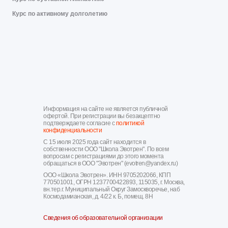
Курс по активному долголетию
Информация на сайте не является публичной
офертой. При регистрации вы безакцептно
подтверждаете согласие с
политикой
конфиденциальности
С 15 июля 2025 года сайт находится в
собственности ООО "Школа Эвотрен". По всем
вопросам с регистрациями до этого момента
обращаться в ООО "Эвотрен" (evotren@yandex.ru)
ООО «Школа Эвотрен». ИНН 9705202066, КПП
770501001, ОГРН 1237700422893, 115035, г. Москва,
вн.тер.г. Муниципальный Округ Замоскворечье, наб
Космодамианская, д. 4/22 к. Б, помещ. 8Н
Сведения об образовательной организации