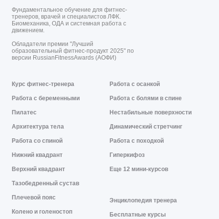
Фундаментальное обучение для фитнес-
тренеров, врачей и специалистов ЛФК.
Биомеханика, ОДА и системная работа с
движением.
Обладатели премии "Лучший
образовательный фитнес-продукт 2025" по
версии RussianFitnessAwards (АОФИ)
Курс фитнес-тренера
Работа с осанкой
Работа с беременными
Работа с болями в спине
Пилатес
Нестабильные поверхности
Архитектура тела
Динамический стретчинг
Работа со спиной
Работа с походкой
Нижний квадрант
Гиперкифоз
Верхний квадрант
Еще 12 мини-курсов
Тазобедренный сустав
Плечевой пояс
Энциклопедия тренера
Колено и голеностоп
Бесплатные курсы