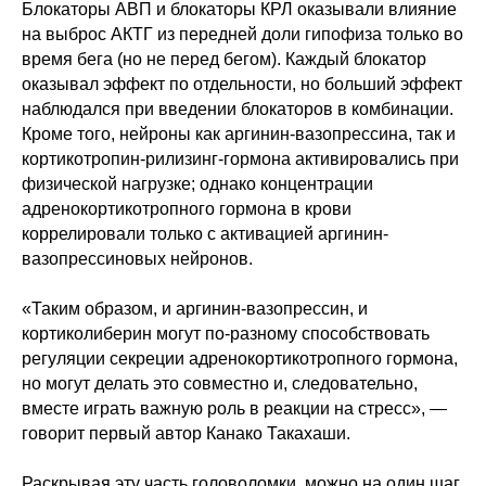
Блокаторы АВП и блокаторы КРЛ оказывали влияние
на выброс АКТГ из передней доли гипофиза только во
время бега (но не перед бегом). Каждый блокатор
оказывал эффект по отдельности, но больший эффект
наблюдался при введении блокаторов в комбинации.
Кроме того, нейроны как аргинин-вазопрессина, так и
кортикотропин-рилизинг-гормона активировались при
физической нагрузке; однако концентрации
адренокортикотропного гормона в крови
коррелировали только с активацией аргинин-
вазопрессиновых нейронов.
«Таким образом, и аргинин-вазопрессин, и
кортиколиберин могут по-разному способствовать
регуляции секреции адренокортикотропного гормона,
но могут делать это совместно и, следовательно,
вместе играть важную роль в реакции на стресс», —
говорит первый автор Канако Такахаши.
Раскрывая эту часть головоломки, можно на один шаг