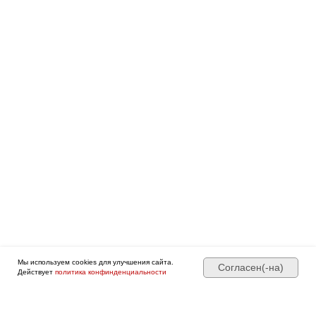
Боли в спине
Дмитрий Горковский.
Подробнее о программе →
Оформить • 2 999 ₽
Мы используем cookies для улучшения сайта.
Согласен(-на)
Действует
политика конфинденциальности
Нестабильные поверхности