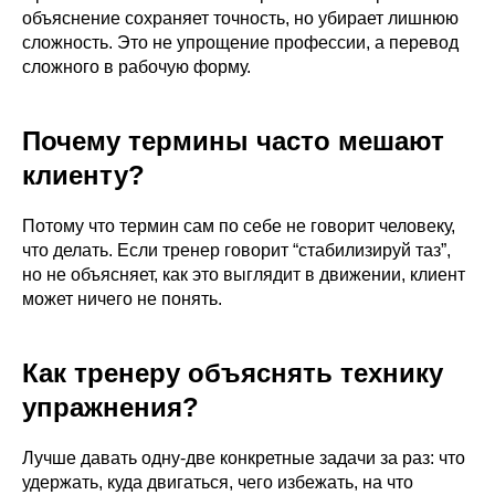
тренеров по работе до, во время и
объяснение сохраняет точность, но убирает лишнюю
после беременности.
сложность. Это не упрощение профессии, а перевод
Подробнее о программе →
сложного в рабочую форму.
Почему термины часто мешают
клиенту?
Быстрые решения для
работы
Потому что термин сам по себе не говорит человеку,
Точечные навыки за 1 вечер. Изучите
что делать. Если тренер говорит “стабилизируй таз”,
сегодня — примените завтра.
но не объясняет, как это выглядит в движении, клиент
может ничего не понять.
Как тренеру объяснять технику
упражнения?
Лучше давать одну-две конкретные задачи за раз: что
удержать, куда двигаться, чего избежать, на что