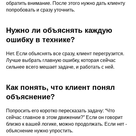
Работа с осанкой
обратить внимание. После этого нужно дать клиенту
попробовать и сразу уточнить.
Дмитрий Горковский.
Подробнее о программе →
Оформить • 2 999 ₽
Нужно ли объяснять каждую
ошибку в технике?
Нет. Если объяснять все сразу, клиент перегрузится.
Лучше выбрать главную ошибку, которая сейчас
сильнее всего мешает задаче, и работать с ней.
Как понять, что клиент понял
объяснение?
Миофасциальный релиз
Александр Мироненко.
Попросить его коротко пересказать задачу: “Что
Подробнее о программе →
сейчас главное в этом движении?” Если он говорит
Оформить • 2 999 ₽
близко к вашей логике, можно продолжать. Если нет -
объяснение нужно упростить.