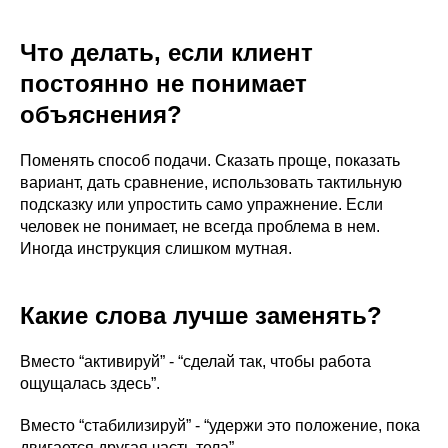
Что делать, если клиент
Нестабильные поверхности
постоянно не понимает
Александр Мироненко.
Подробнее о программе →
объяснения?
Оформить • 2 999 ₽
Поменять способ подачи. Сказать проще, показать
вариант, дать сравнение, использовать тактильную
подсказку или упростить само упражнение. Если
Смотреть другие мини-курсы
человек не понимает, не всегда проблема в нем.
Иногда инструкция слишком мутная.
Какие слова лучше заменять?
Вместо “активируй” - “сделай так, чтобы работа
ощущалась здесь”.
Вместо “стабилизируй” - “удержи это положение, пока
двигается другая часть тела”.