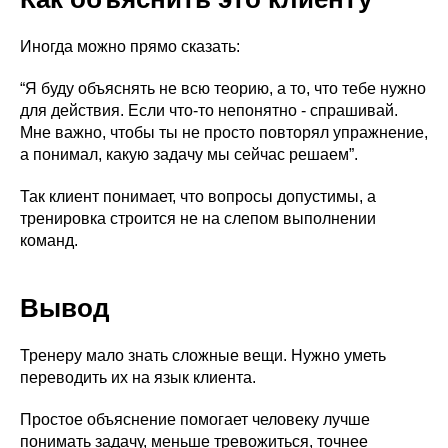
Иногда можно прямо сказать:
Наши флагманские
“Я буду объяснять не всю теорию, а то, что тебе нужно
программы
для действия. Если что-то непонятно - спрашивай.
Мне важно, чтобы ты не просто повторял упражнение,
Фундаментальное обучение
а понимал, какую задачу мы сейчас решаем”.
Так клиент понимает, что вопросы допустимы, а
Диплом • 3,5 месяца
тренировка строится не на слепом выполнении
команд.
Вывод
Тренеру мало знать сложные вещи. Нужно уметь
Обучение на фитнес-тренера
переводить их на язык клиента.
Для тех, кто только собирается стать
Простое объяснение помогает человеку лучше
фитнес-тренером или хочет освежить в
памяти все основы.
понимать задачу, меньше тревожиться, точнее