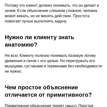
Потому что клиент должен понимать, что он делает и
зачем. Если объяснение слишком сложное, человек
может кивать, но не менять действие. Простота
помогает лучше выполнять задачу.
Пилатес
Изучение методик Пилатес действующими
тренерами, упражнения начального и среднего
Нужно ли клиенту знать
уровня.
Подробнее о программе →
анатомию?
Не всю. Клиенту полезно понимать базовую логику
Удостоверение • 2 месяца
движения и связи с его целью. Но перегружать его
мышцами, суставами и терминами без необходимости
не нужно.
Чем простое объяснение
отличается от примитивного?
Тренировки с беременными
Фитнес обучение для действующих
Примитивное объяснение теряет смысл. Простое