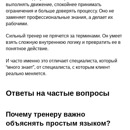
Подробнее о программе →
выполнять движение, спокойнее принимать
ограничения и больше доверять процессу. Оно не
заменяет профессиональные знания, а делает их
рабочими.
Удостоверение • 1 год
Сильный тренер не прячется за терминами. Он умеет
взять сложную внутреннюю логику и превратить ее в
понятное действие.
И часто именно это отличает специалиста, который
“много знает”, от специалиста, с которым клиент
Архитектура тела
реально меняется.
Годовое обучение Дмитрия Горковского по
работе с ОДА для действующих тренеров.
Подробнее о программе →
Ответы на частые вопросы
Удостоверение • 2 месяца
Почему тренеру важно
объяснять простым языком?