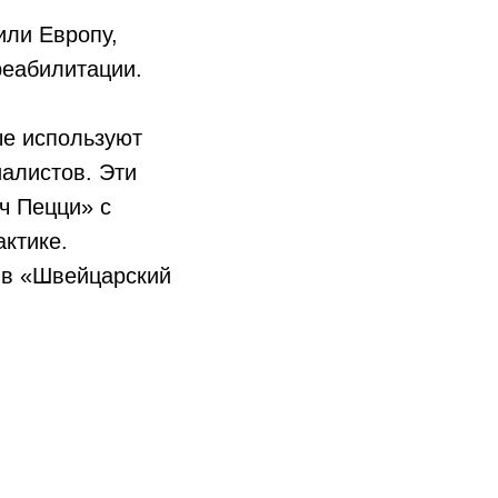
или Европу,
реабилитации.
ые используют
алистов. Эти
ч Пецци» с
актике.
 в «Швейцарский