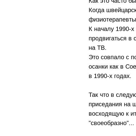
Как это часто б
Когда швейцарск
физиотерапевты 
К началу 1990-х
продвигаться в 
на ТВ.
Это совпало с 
осанки как в Со
в 1990-х годах.
Так что в следу
приседания на ш
восходящую к ит
"своеобразно"...