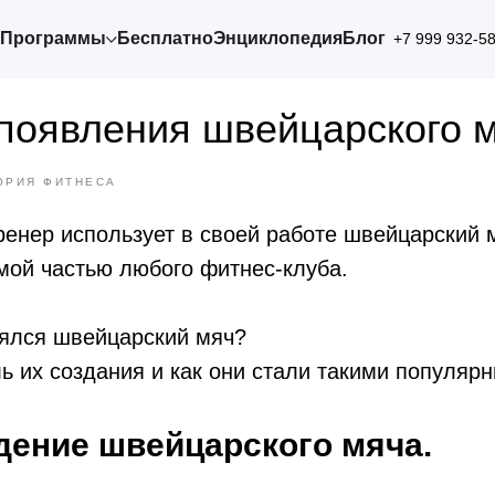
Программы
Бесплатно
Энциклопедия
Блог
+7 999 932-5
появления швейцарского 
ОРИЯ ФИТНЕСА
енер использует в своей работе швейцарский 
мой частью любого фитнес-клуба.
зялся швейцарский мяч?
ь их создания и как они стали такими популяр
ение швейцарского мяча.