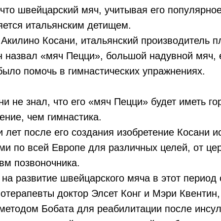
что швейцарский мяч, учитывая его популярное
яется итальянским детищем.
 Акилино Косани, итальянский производитель п
он назвал «мяч Пецци», большой надувной мяч,
было помочь в гимнастических упражнениях.
ни не знал, что его «мяч Пецци» будет иметь г
ние, чем гимнастика.
и лет после его создания изобретение Косани 
и по всей Европе для различных целей, от це
вм позвоночника.
на развитие швейцарского мяча в этот период 
отерапевты доктор Элсет Конг и Мэри Квентин,
методом Бобата для реабилитации после инсул