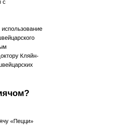
 с
а использование
швейцарского
ным
октору Кляйн-
швейцарских
 мячом?
ячу «Пецци»