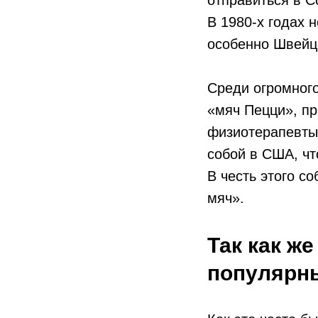
отправиться в 
В 1980-х годах 
особенно Швейц
Среди огромного
«мяч Пецци», п
физиотерапевты 
собой в США, чт
В честь этого с
мяч».
Так как ж
популярн