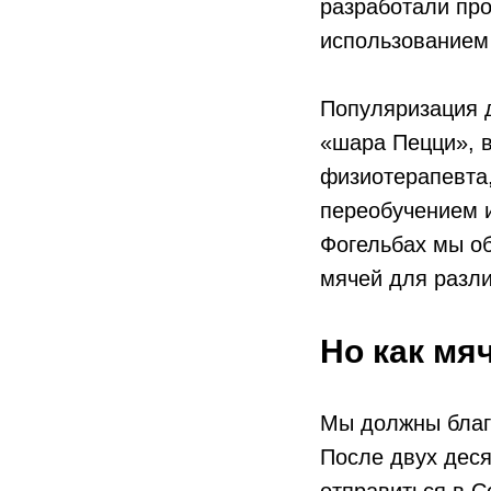
разработали про
использованием
Популяризация д
«шара Пецци», в
физиотерапевта
переобучением и
Фогельбах мы о
мячей для разл
Но как мя
Мы должны благо
После двух дес