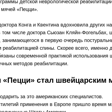
граммы детской неврологической реабилитации
 мячей «Пецци».
октора Конга и Квентина вдохновила других н
 том числе доктора Сьюзан Кляйн-Фогельбах, 
, занимающегося в первую очередь постураль
 реабилитацией спины. Скорее всего, именно д
бязаны современной практикой использования 
ичных методов реабилитации.
ч «Пецци» стал швейцарским
дарить за это американских специалистов.
ятилетий применения в Европе пришло время м