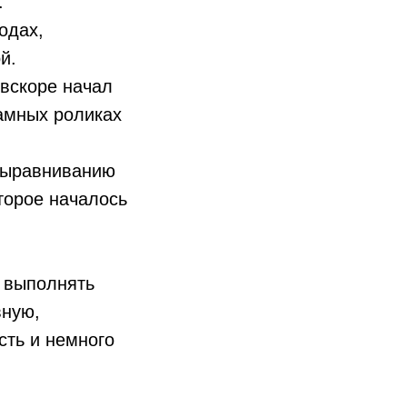
.
одах,
й.
 вскоре начал
ламных роликах
выравниванию
торое началось
я выполнять
вную,
сть и немного