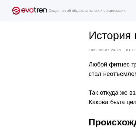
Сведения об образовательной организации
История 
2022-09-07 23:05
ИСТ
Любой фитнес тр
стал неотъемле
Так откуда же в
Какова была цел
Происхожд