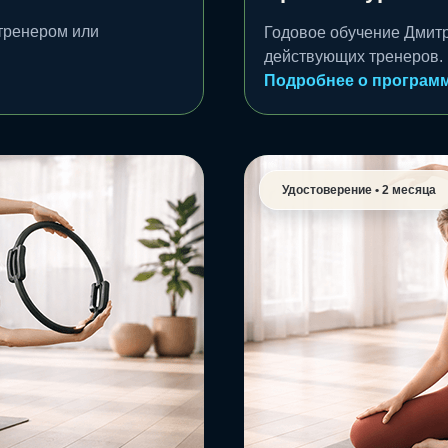
-тренером или
Годовое обучение Дмитр
действующих тренеров.
Подробнее о програм
Удостоверение • 2 месяца