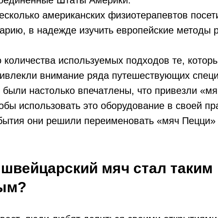
Соединенные Штаты Америки.
несколько американских физиотерапевтов посет
арию, в надежде изучить европейские методы 
 количества используемых подходов те, котор
ривлекли внимание ряда путешествующих специ
были настолько впечатлены, что привезли «мя
обы использовать это оборудование в своей пр
обытия они решили переименовать «мяч Пецци»
е швейцарский мяч стал таким
ым?