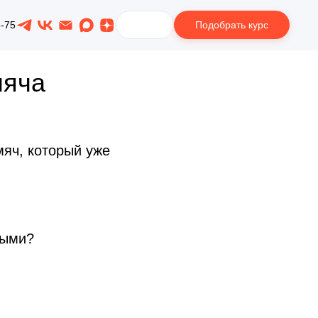
Подобрать курс
8-75
мяча
мяч, который уже
ными?