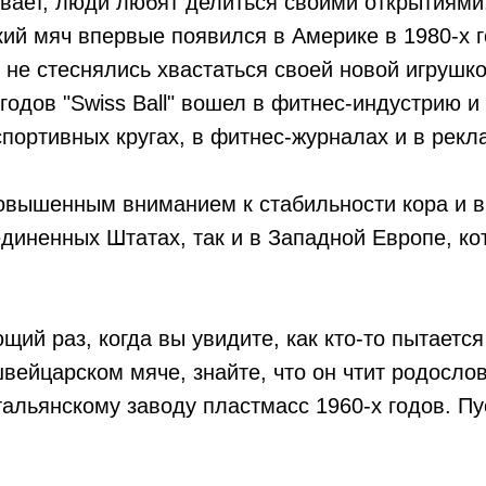
ывает, люди любят делиться своими открытиями
ий мяч впервые появился в Америке в 1980-х г
не стеснялись хвастаться своей новой игрушко
 годов "Swiss Ball" вошел в фитнес-индустрию и
спортивных кругах, в фитнес-журналах и в рек
повышенным вниманием к стабильности кора и 
единенных Штатах, так и в Западной Европе, ко
ющий раз, когда вы увидите, как кто-то пытаетс
вейцарском мяче, знайте, что он чтит родосло
альянскому заводу пластмасс 1960-х годов. Пу