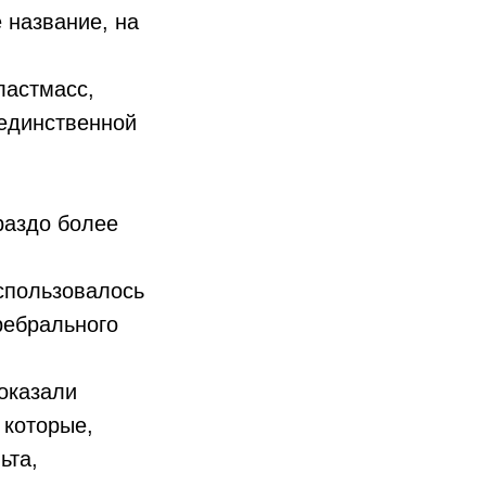
 название, на
ластмасс,
 единственной
ораздо более
использовалось
ребрального
оказали
 которые,
ьта,