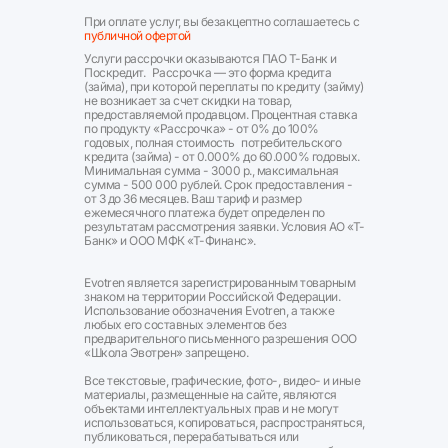
При оплате услуг, вы безакцептно соглашаетесь с
публичной офертой
Услуги рассрочки оказываются ПАО Т-Банк и
Поскредит. Рассрочка — это форма кредита
(займа), при которой переплаты по кредиту (займу)
не возникает за счет скидки на товар,
предоставляемой продавцом. Процентная ставка
по продукту «Рассрочка» - от 0% до 100%
годовых, полная стоимость потребительского
кредита (займа) - от 0.000% до 60.000% годовых.
Минимальная сумма - 3000 р., максимальная
сумма - 500 000 рублей. Срок предоставления -
от 3 до 36 месяцев. Ваш тариф и размер
ежемесячного платежа будет определен по
результатам рассмотрения заявки. Условия АО «Т-
Банк» и ООО МФК «Т-Финанс».
Evotren является зарегистрированным товарным
знаком на территории Российской Федерации.
Использование обозначения Evotren, а также
любых его составных элементов без
предварительного письменного разрешения ООО
«Школа Эвотрен» запрещено.
Все текстовые, графические, фото-, видео- и иные
материалы, размещенные на сайте, являются
объектами интеллектуальных прав и не могут
использоваться, копироваться, распространяться,
публиковаться, перерабатываться или