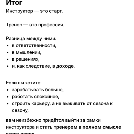
Итог
памяти все основы.
Подробнее о программе →
Инструктор — это старт.
Тренер — это профессия.
Удостоверение • 1 год
Разница между ними:
в ответственности,
в мышлении,
в решениях,
и, как следствие,
в доходе
.
Архитектура тела
Если вы хотите:
Годовое обучение Дмитрия Горковского по
зарабатывать больше,
работе с ОДА для действующих тренеров.
работать спокойнее,
Подробнее о программе →
строить карьеру, а не выживать от сезона к
сезону,
Удостоверение • 2
вам неизбежно придётся выйти за рамки
месяца
инструктора и стать
тренером в полном смысле
этого слова
.