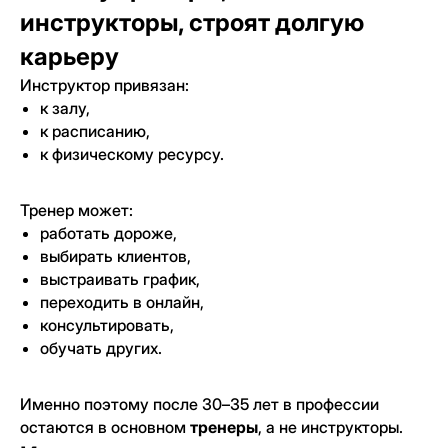
инструкторы, строят долгую
карьеру
Инструктор привязан:
Наши флагманские
к залу,
программы
к расписанию,
к физическому ресурсу.
Фундаментальное обучение
Тренер может:
работать дороже,
Диплом • 3,5 месяца
выбирать клиентов,
выстраивать график,
переходить в онлайн,
консультировать,
обучать других.
Обучение на фитнес-тренера
Именно поэтому после 30–35 лет в профессии
Для тех, кто только собирается стать
остаются в основном
тренеры
, а не инструкторы.
фитнес-тренером или хочет освежить в