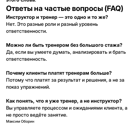
Ответы на частые вопросы (FAQ)
Инструктор и тренер — это одно и то же?
Нет. Это разные роли и разный уровень
ответственности.
Пилатес
Изучение методик Пилатес действующими
Можно ли быть тренером без большого стажа?
тренерами, упражнения начального и
Да, если вы умеете думать, анализировать и брать
среднего уровня.
Подробнее о программе →
ответственность.
Почему клиенты платят тренерам больше?
Потому что платят за результат и решения, а не за
Удостоверение • 2
месяца
показ упражнений.
Как понять, что я уже тренер, а не инструктор?
Вы управляете процессом и ожиданиями клиента, а
не просто ведёте занятие.
Максим Оборин
Тренировки с беременными