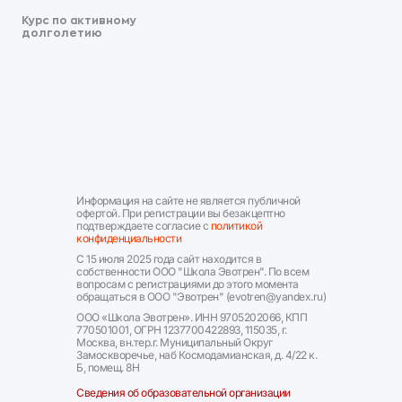
Курс по активному
долголетию
Информация на сайте не является публичной
офертой. При регистрации вы безакцептно
подтверждаете согласие с
политикой
конфиденциальности
С 15 июля 2025 года сайт находится в
собственности ООО "Школа Эвотрен". По всем
вопросам с регистрациями до этого момента
обращаться в ООО "Эвотрен" (evotren@yandex.ru)
ООО «Школа Эвотрен». ИНН 9705202066, КПП
770501001, ОГРН 1237700422893, 115035, г.
Москва, вн.тер.г. Муниципальный Округ
Замоскворечье, наб Космодамианская, д. 4/22 к.
Б, помещ. 8Н
Сведения об образовательной организации