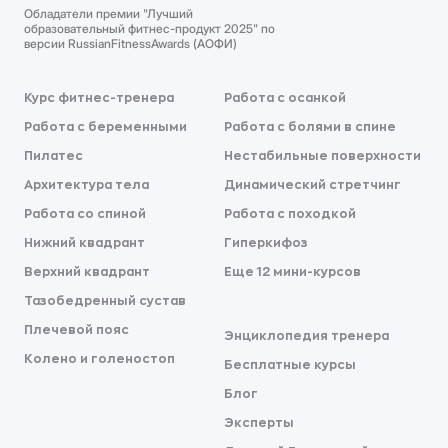
Обладатели премии "Лучший
образовательный фитнес-продукт 2025" по
версии RussianFitnessAwards (АОФИ)
Курс фитнес-тренера
Работа с осанкой
Работа с беременными
Работа с болями в спине
Пилатес
Нестабильные поверхности
Архитектура тела
Динамический стретчинг
Работа со спиной
Работа с походкой
Нижний квадрант
Гиперкифоз
Верхний квадрант
Еще 12 мини-курсов
Тазобедренный сустав
Плечевой пояс
Энциклопедия тренера
Колено и голеностоп
Бесплатные курсы
Блог
Эксперты