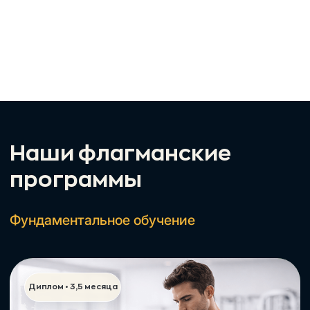
Фитнес обучение для действующих
тренеров по работе до, во время и
после беременности.
Подробнее о программе →
Быстрые решения для
работы
Точечные навыки за 1 вечер. Изучите
сегодня — примените завтра.