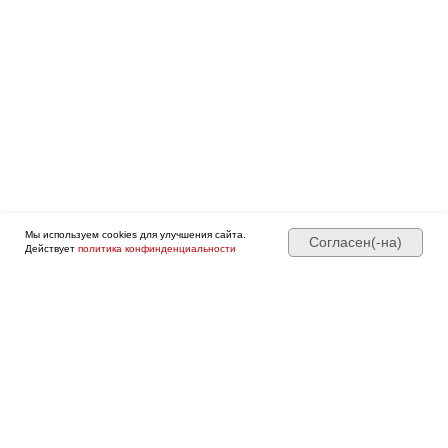
Боли в спине
Дмитрий Горковский.
Подробнее о программе →
Оформить • 2 999 ₽
Мы используем cookies для улучшения сайта.
Согласен(-на)
Действует
политика конфинденциальности
Нестабильные поверхности