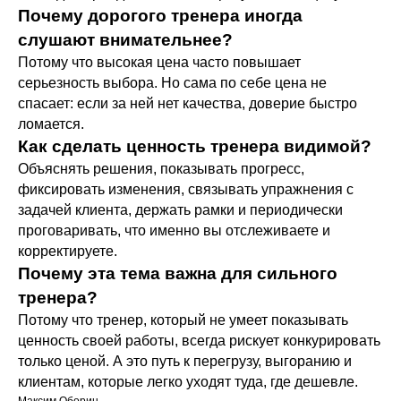
Оформить • 2 999 ₽
Почему дорогого тренера иногда
слушают внимательнее?
Потому что высокая цена часто повышает
серьезность выбора. Но сама по себе цена не
спасает: если за ней нет качества, доверие быстро
ломается.
Как сделать ценность тренера видимой?
Объяснять решения, показывать прогресс,
фиксировать изменения, связывать упражнения с
задачей клиента, держать рамки и периодически
Нестабильные поверхности
проговаривать, что именно вы отслеживаете и
Александр Мироненко.
корректируете.
Подробнее о программе →
Почему эта тема важна для сильного
Оформить • 2 999 ₽
тренера?
Потому что тренер, который не умеет показывать
ценность своей работы, всегда рискует конкурировать
Смотреть другие мини-курсы
только ценой. А это путь к перегрузу, выгоранию и
клиентам, которые легко уходят туда, где дешевле.