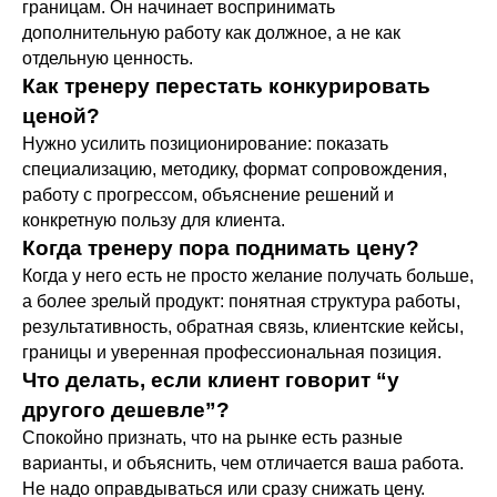
границам. Он начинает воспринимать
дополнительную работу как должное, а не как
отдельную ценность.
Миофасциальный релиз
Как тренеру перестать конкурировать
Александр Мироненко.
ценой?
Подробнее о программе →
Нужно усилить позиционирование: показать
Оформить • 2 999 ₽
специализацию, методику, формат сопровождения,
работу с прогрессом, объяснение решений и
конкретную пользу для клиента.
Когда тренеру пора поднимать цену?
Когда у него есть не просто желание получать больше,
а более зрелый продукт: понятная структура работы,
результативность, обратная связь, клиентские кейсы,
границы и уверенная профессиональная позиция.
Что делать, если клиент говорит “у
другого дешевле”?
Боли в спине
Спокойно признать, что на рынке есть разные
Дмитрий Горковский.
варианты, и объяснить, чем отличается ваша работа.
Подробнее о программе →
Не надо оправдываться или сразу снижать цену.