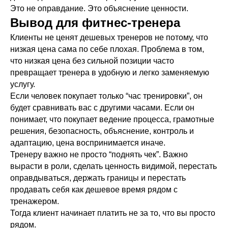
Годовое обучение Дмитрия Горковского по
Это не оправдание. Это объяснение ценности.
работе с ОДА для действующих тренеров.
Подробнее о программе →
Вывод для фитнес-тренера
Клиенты не ценят дешевых тренеров не потому, что
низкая цена сама по себе плохая. Проблема в том,
Удостоверение • 2 месяца
что низкая цена без сильной позиции часто
превращает тренера в удобную и легко заменяемую
услугу.
Если человек покупает только “час тренировки”, он
будет сравнивать вас с другими часами. Если он
понимает, что покупает ведение процесса, грамотные
решения, безопасность, объяснение, контроль и
Пилатес
адаптацию, цена воспринимается иначе.
Изучение методик Пилатес действующими
Тренеру важно не просто “поднять чек”. Важно
тренерами, упражнения начального и среднего
вырасти в роли, сделать ценность видимой, перестать
уровня.
оправдываться, держать границы и перестать
Подробнее о программе →
продавать себя как дешевое время рядом с
тренажером.
Тогда клиент начинает платить не за то, что вы просто
Удостоверение • 2 месяца
рядом.