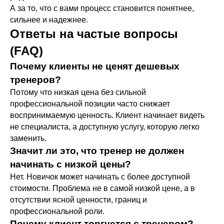
А за то, что с вами процесс становится понятнее,
сильнее и надежнее.
Ответы на частые вопросы
(FAQ)
Почему клиенты не ценят дешевых
Тренировки с беременными
тренеров?
Фитнес обучение для действующих
Потому что низкая цена без сильной
тренеров по работе до, во время и
после беременности.
профессиональной позиции часто снижает
Подробнее о программе →
воспринимаемую ценность. Клиент начинает видеть
не специалиста, а доступную услугу, которую легко
заменить.
Значит ли это, что тренер не должен
начинать с низкой цены?
Быстрые решения для
Нет. Новичок может начинать с более доступной
работы
стоимости. Проблема не в самой низкой цене, а в
отсутствии ясной ценности, границ и
Точечные навыки за 1 вечер. Изучите
сегодня — примените завтра.
профессиональной роли.
Почему клиент торгуется с тренером?