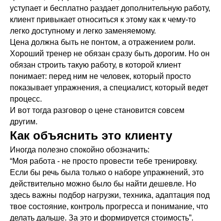
уступает и бесплатно раздает дополнительную работу,
клиент привыкает относиться к этому как к чему-то
легко доступному и легко заменяемому.
Цена должна быть не понтом, а отражением роли.
Обучение на фитнес-тренера
Хороший тренер не обязан сразу быть дорогим. Но он
обязан строить такую работу, в которой клиент
Для тех, кто только собирается стать
фитнес-тренером или хочет освежить в
понимает: перед ним не человек, который просто
памяти все основы.
показывает упражнения, а специалист, который ведет
Подробнее о программе →
процесс.
И вот тогда разговор о цене становится совсем
другим.
Удостоверение • 1 год
Как объяснить это клиенту
Иногда полезно спокойно обозначить:
“Моя работа - не просто провести тебе тренировку.
Если бы речь была только о наборе упражнений, это
действительно можно было бы найти дешевле. Но
здесь важны подбор нагрузки, техника, адаптация под
твое состояние, контроль прогресса и понимание, что
Архитектура тела
делать дальше. За это и формируется стоимость”.