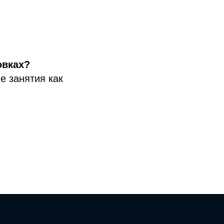
овках?
е занятия как