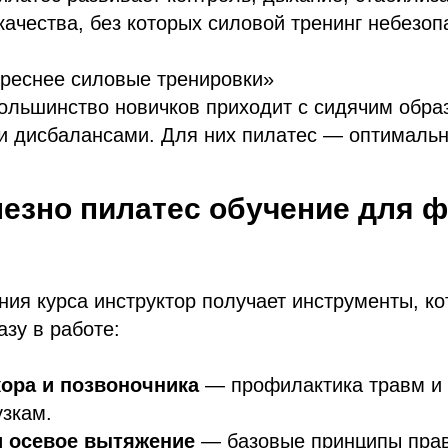
ачества, без которых силовой тренинг небезоп
ереснее силовые тренировки»
ольшинство новичков приходит с сидячим обра
и дисбалансами. Для них пилатес — оптимальн
лезно пилатес обучение для ф
ия курса инструктор получает инструменты, к
азу в работе:
кора и позвоночника
— профилактика травм и 
зкам.
и осевое вытяжение
— базовые принципы пра