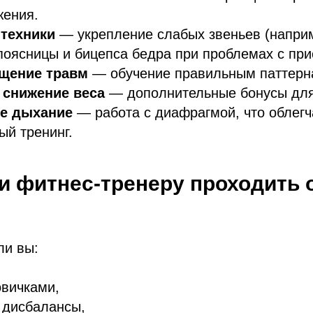
жения.
 техники
— укрепление слабых звеньев (напри
поясницы и бицепса бедра при проблемах с при
щение травм
— обучение правильным паттерн
 снижение веса
— дополнительные бонусы для
е дыхание
— работа с диафрагмой, что облегч
й тренинг.
ли фитнес-тренеру проходить 
ли вы:
овичками,
 дисбалансы,