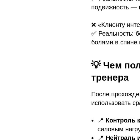
подвижность — к
❌ «Клиенту инт
✅ Реальность: б
болями в спине 
💡 Чем по
тренера
После прохожден
использовать ср
📍
Контроль 
силовым нагру
📍
Нейтраль 