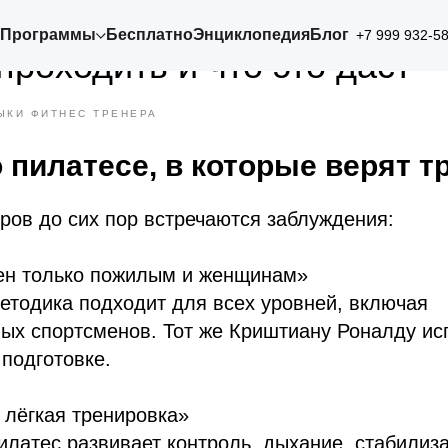
обучение для фитнес-трен
Программы
Бесплатно
Энциклопедия
Блог
+7 999 932-5
проходить и что это даст
ЫКИ ФИТНЕС ТРЕНЕРА
 пилатесе, в которые верят 
ров до сих пор встречаются заблуждения:
ен только пожилым и женщинам»
етодика подходит для всех уровней, включая
ых спортсменов. Тот же Криштиану Роналду ис
 подготовке.
 лёгкая тренировка»
илатес развивает контроль, дыхание, стабилиз