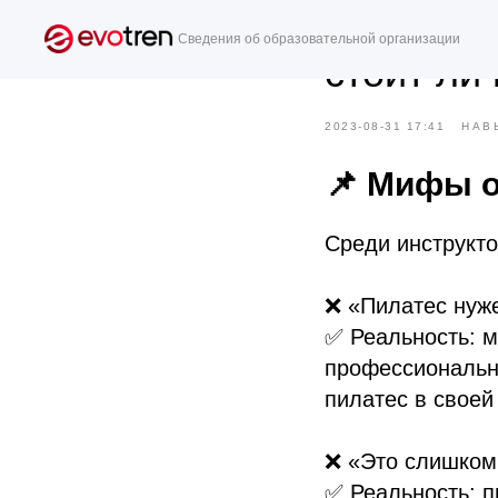
Пилатес 
Сведения об образовательной организации
стоит ли 
2023-08-31 17:41
НАВ
📌 Мифы о
Среди инструкто
❌ «Пилатес нуж
✅ Реальность: м
профессиональн
пилатес в своей
❌ «Это слишком
✅ Реальность: п