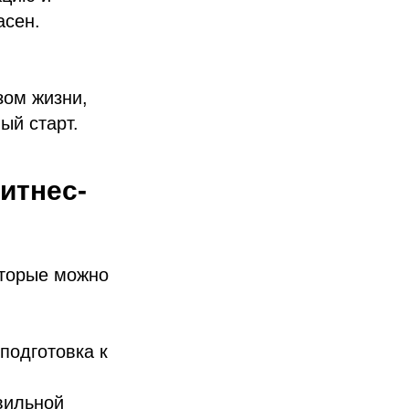
асен.
зом жизни,
ый старт.
итнес-
оторые можно
подготовка к
вильной