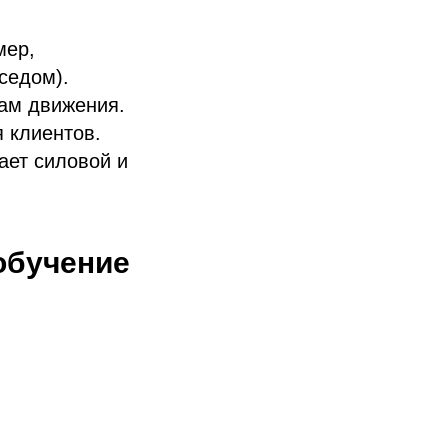
мер,
седом).
ам движения.
 клиентов.
ает силовой и
обучение