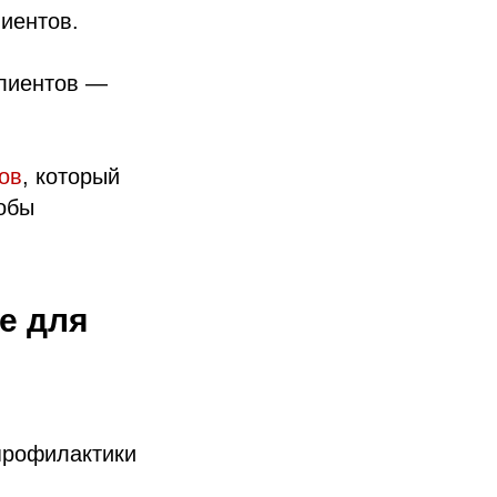
лиентов.
клиентов —
ов
, который
тобы
е для
профилактики