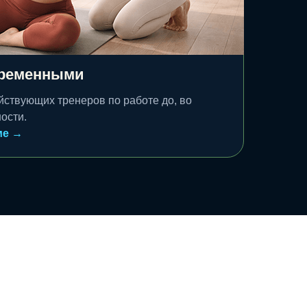
еременными
йствующих тренеров по работе до, во
ости.
ме →