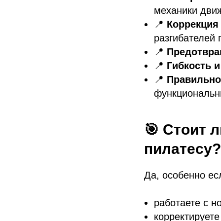
механики дви
📍
Коррекция
разгибателей 
📍
Предотвра
📍
Гибкость и
📍
Правильно
функциональны
🎯 Стоит 
пилатесу?
Да, особенно ес
работаете с н
корректируете