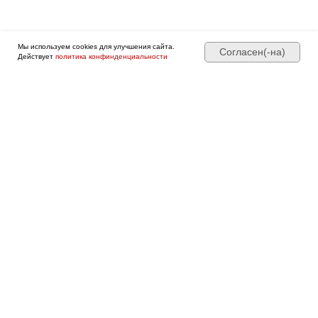
Мы используем cookies для улучшения сайта.
Согласен(-на)
Действует
политика конфинденциальности
Нестабильные поверхности
Александр Мироненко.
Подробнее о программе →
Оформить • 2 999 ₽
Смотреть другие мини-курсы