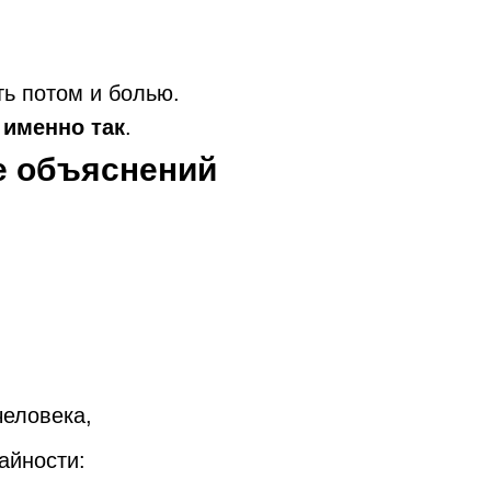
ь потом и болью.
 именно так
.
е объяснений
.
человека,
айности: