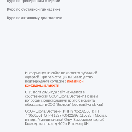
Курс по тренировкам с гирями
Курс по суставной гимнастике
Курс по активному долголетию
Информация на сайте не является публичной
офертой. При регистрации вы безакцептно
подтверждаете согласие с
политикой
конфиденциальности
С 15 июля 2025 года сайт находится в
собственности ООО "Школа Эвотрен". По всем
вопросам с регистрациями до этого момента
обращаться в ООО "Эвотрен" (evotren@yandex.ru)
ООО «Школа Эвотрен». ИНН 9705202066, КПП
770501001, ОГРН 1237700422893, 115035, г. Москва,
вн.тер.г. Муниципальный Округ Замоскворечье, наб
Космодамианская, д. 4/22 к. Б, помещ. 8Н