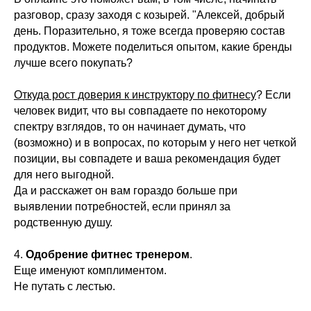
разговор, сразу заходя с козырей. "Алексей, добрый
день. Поразительно, я тоже всегда проверяю состав
продуктов. Можете поделиться опытом, какие бренды
лучше всего покупать?
Откуда рост доверия к инструктору по фитнесу
? Если
Обучение на фитнес-тренера
человек видит, что вы совпадаете по некоторому
спектру взглядов, то он начинает думать, что
Для тех, кто только собирается стать
фитнес-тренером или хочет освежить в
(возможно) и в вопросах, по которым у него нет четкой
памяти все основы.
позиции, вы совпадете и ваша рекомендация будет
Подробнее о программе →
для него выгодной.
Да и расскажет он вам гораздо больше при
выявлении потребностей, если принял за
Удостоверение • 1 год
родственную душу.
4.
Одобрение фитнес тренером
.
Еще именуют комплиментом.
Не путать с лестью.