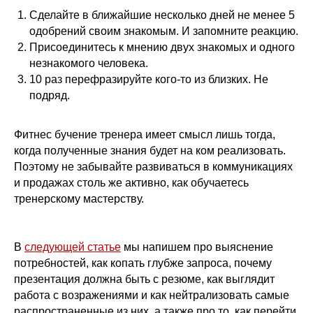
Точечные навыки за 1 вечер. Изучите
Сделайте в ближайшие несколько дней не менее 5
сегодня — примените завтра.
одобрений своим знакомым. И запомните реакцию.
Присоединитесь к мнению двух знакомых и одного
незнакомого человека.
10 раз перефразируйте кого-то из близких. Не
подряд.
Фитнес бучение тренера имеет смысл лишь тогда,
когда полученные знания будет на ком реализовать.
Поэтому не забывайте развиваться в коммуникациях
Работа с осанкой
и продажах столь же активно, как обучаетесь
Дмитрий Горковский.
тренерскому мастерству.
Подробнее о программе →
Оформить • 2 999 ₽
В
следующей статье
мы напишем про выяснение
потребностей, как копать глубже запроса, почему
презентация должна быть с резюме, как выглядит
работа с возражениями и как нейтрализовать самые
распространенные из них, а также про то, как перейти