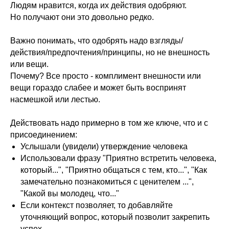
Людям нравится, когда их действия одобряют.
Архитектура тела
Но получают они это довольно редко.
Годовое обучение Дмитрия Горковского по
работе с ОДА для действующих тренеров.
Важно понимать, что одобрять надо взгляды/
Подробнее о программе →
действия/предпочтения/принципы, но не внешность
или вещи.
Почему? Все просто - комплимент внешности или
Удостоверение • 2 месяца
вещи гораздо слабее и может быть воспринят
насмешкой или лестью.
Действовать надо примерно в том же ключе, что и с
присоединением:
Услышали (увидели) утверждение человека
Использовали фразу "Приятно встретить человека,
Пилатес
который...", "Приятно общаться с тем, кто...", "Как
Изучение методик Пилатес действующими
замечательно познакомиться с ценителем ...",
тренерами, упражнения начального и среднего
"Какой вы молодец, что..."
уровня.
Если контекст позволяет, то добавляйте
Подробнее о программе →
уточняющий вопрос, который позволит закрепить
успех