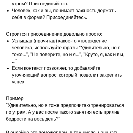
утром? Присоединяйтесь.
Человек, как и вы, понимает важность держать
себя в форме? Присоединяйтесь.
Строится присоединение довольно просто:
Услышав (прочитав) какое-то утверждение
человека, используйте фразы "Удивительно, но я
тоже...", "Не поверите, но и я...", "Круто, я, как и вы,
..."
Если контекст позволяет, то добавляйте
уточняющий вопрос, который позволит закрепить
успех
Наши флагманские
программы
Пример:
"Удивительно, но я тоже предпочитаю тренироваться
Фундаментальное обучение
по утрам. А у вас после такого занятия есть прилив
бодрости на весь день?"
В онлайне это поможет вам, в том числе, начинать
Диплом • 3,5 месяца