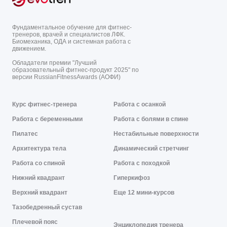
Фундаментальное обучение для фитнес-
тренеров, врачей и специалистов ЛФК.
Биомеханика, ОДА и системная работа с
движением.
Обладатели премии "Лучший
образовательный фитнес-продукт 2025" по
версии RussianFitnessAwards (АОФИ)
Курс фитнес-тренера
Работа с осанкой
Работа с беременными
Работа с болями в спине
Пилатес
Нестабильные поверхности
Архитектура тела
Динамический стретчинг
Работа со спиной
Работа с походкой
Нижний квадрант
Гиперкифоз
Верхний квадрант
Еще 12 мини-курсов
Тазобедренный сустав
Плечевой пояс
Энциклопедия тренера