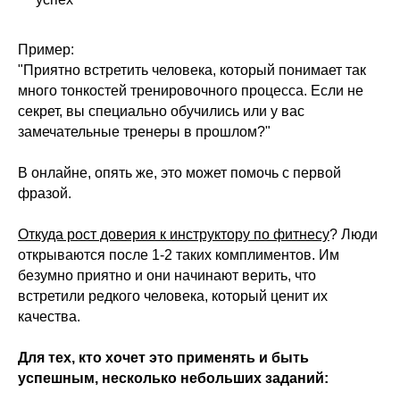
Удостоверение • 2 месяца
Пример:
"Приятно встретить человека, который понимает так
много тонкостей тренировочного процесса. Если не
секрет, вы специально обучились или у вас
замечательные тренеры в прошлом?"
Тренировки с беременными
В онлайне, опять же, это может помочь с первой
фразой.
Фитнес обучение для действующих
тренеров по работе до, во время и
после беременности.
Откуда рост доверия к инструктору по фитнесу
? Люди
Подробнее о программе →
открываются после 1-2 таких комплиментов. Им
безумно приятно и они начинают верить, что
встретили редкого человека, который ценит их
качества.
Быстрые решения для
Для тех, кто хочет это применять и быть
работы
успешным, несколько небольших заданий: