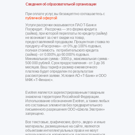
Сведения об образовательной организации
При оплате услуг, вы безакцептно соглашаетесь с
публичной офертой
Услуги рассрочки оказываются ПАО Т-Банк и
Поскредит. Рассрочка — это форма кредита
(займа), при которой переплаты по кредиту (займу)
не возникает за счет скидки на товар,
предоставляемой продавцом. Процентная ставка по
продукту «Рассрочка» - от 0% до 100% годовых,
полная стоимость потребительского кредита
(займа) - от 0.000% до 60.000% годовых.
Минимальная сумма - 3000 р., максимальная сумма -
500 000 рублей. Срок предоставления - от 3 до 36
месяцев. Ваш тариф и размер ежемесячного
платежа будет определен по результатам
рассмотрения заявки. Условия АО «Т-Банк» и ООО
МФК «Т-Финанс».
Evotren является зарегистрированным товарным
знаком на территории Российской Федерации.
Использование обозначения Evotren, а также любых
его составных элементов без предварительного
письменного разрешения ООО «Школа Эвотрен»
запрещено.
Все текстовые, графические, фото-, видео- и иные
материалы, размещенные на сайте, являются
объектами интеллектуальных прав и не могут
использоваться, копироваться, распространяться,