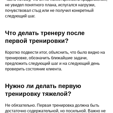
сегодня — примените завтра.
не увидел понятного плана, испугался нагрузки,
почувствовал стыд или не получил конкретный
следующий шаг.
Что делать тренеру после
первой тренировки?
Коротко подвести итог, объяснить, что было видно на
Работа с осанкой
тренировке, обозначить ближайшие задачи,
предложить следующий шаг и на следующий день
Дмитрий Горковский.
Подробнее о программе →
проверить состояние клиента.
Оформить • 2 999 ₽
Нужно ли делать первую
тренировку тяжелой?
Не обязательно. Первая тренировка должна быть
достаточно содержательной, но посильной. Важно не