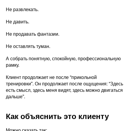
Не развлекать.
Не давить.
Не продавать фантазии.
Обучение на фитнес-тренера
Не оставлять туман.
Для тех, кто только собирается стать
фитнес-тренером или хочет освежить в
А собрать понятную, спокойную, профессиональную
памяти все основы.
Подробнее о программе →
рамку.
Клиент продолжает не после “прикольной
тренировки”. Он продолжает после ощущения: “Здесь
Удостоверение • 1 год
есть смысл, здесь меня видят, здесь можно двигаться
дальше”.
Как объяснить это клиенту
Можно сказать так: