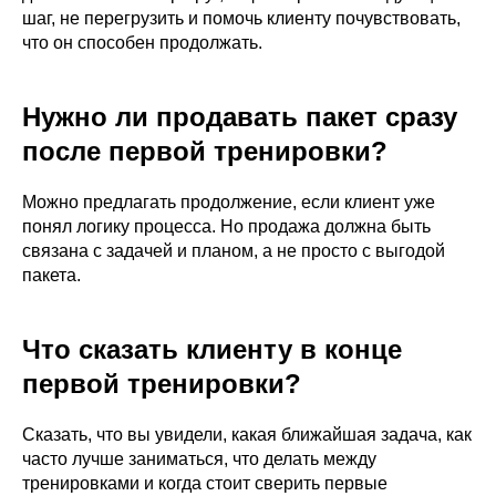
Подробнее о программе →
шаг, не перегрузить и помочь клиенту почувствовать,
что он способен продолжать.
Оформить • 2 999 ₽
Нужно ли продавать пакет сразу
после первой тренировки?
Можно предлагать продолжение, если клиент уже
понял логику процесса. Но продажа должна быть
связана с задачей и планом, а не просто с выгодой
пакета.
Нестабильные поверхности
Александр Мироненко.
Что сказать клиенту в конце
Подробнее о программе →
первой тренировки?
Оформить • 2 999 ₽
Сказать, что вы увидели, какая ближайшая задача, как
часто лучше заниматься, что делать между
Смотреть другие мини-курсы
тренировками и когда стоит сверить первые