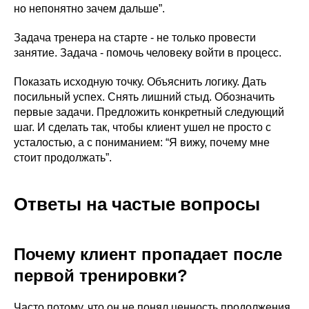
но непонятно зачем дальше”.
Удостоверение • 2 месяца
Задача тренера на старте - не только провести
занятие. Задача - помочь человеку войти в процесс.
Показать исходную точку. Объяснить логику. Дать
посильный успех. Снять лишний стыд. Обозначить
первые задачи. Предложить конкретный следующий
Тренировки с беременными
шаг. И сделать так, чтобы клиент ушел не просто с
Фитнес обучение для действующих
усталостью, а с пониманием: “Я вижу, почему мне
тренеров по работе до, во время и
стоит продолжать”.
после беременности.
Подробнее о программе →
Ответы на частые вопросы
Почему клиент пропадает после
Быстрые решения для
первой тренировки?
работы
Точечные навыки за 1 вечер. Изучите
Часто потому, что он не понял ценность продолжения,