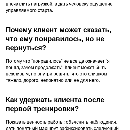
впечатлить нагрузкой, а дать человеку ощущение
управляемого старта.
Миофасциальный релиз
Почему клиент может сказать,
Александр Мироненко.
что ему понравилось, но не
Подробнее о программе →
вернуться?
Оформить • 2 999 ₽
Потому что “понравилось” не всегда означает “я
понял, зачем продолжать”. Клиент может быть
вежливым, но внутри решить, что это слишком
тяжело, дорого, непонятно или не для него.
Как удержать клиента после
первой тренировки?
Боли в спине
Показать ценность работы: объяснить наблюдения,
Дмитрий Горковский.
дать понятный маршрут, зафиксировать следующий