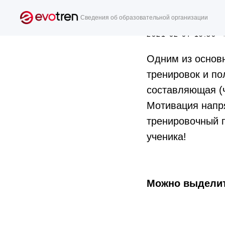
Варианты
Сведения об образовательной организации
2021-02-07 19:50
Одним из основ
тренировок и по
составляющая (
Мотивация напр
тренировочный п
ученика!
⠀
Можно выделит
⠀