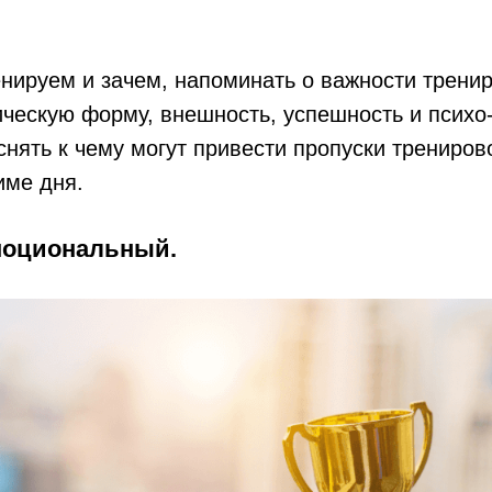
енируем и зачем, напоминать о важности тренир
ическую форму, внешность, успешность и псих
снять к чему могут привести пропуски трениров
име дня.
моциональный.