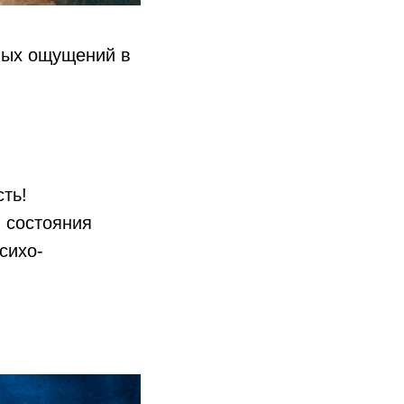
сных ощущений в
ть!
 состояния
сихо-