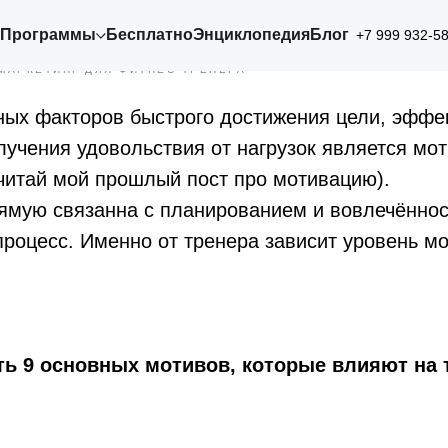
 мотивации в фитнесе
Программы
Бесплатно
Энциклопедия
Блог
+7 999 932-5
МАРКЕТИНГ ДЛЯ ФИТНЕС ТРЕНЕРА
ных факторов быстрого достижения цели, эффе
лучения удовольствия от нагрузок является мо
читай мой прошлый пост про мотивацию).
ямую связанна с планированием и вовлечённос
роцесс. Именно от тренера зависит уровень мо
ь 9 основных мотивов, которые влияют на 