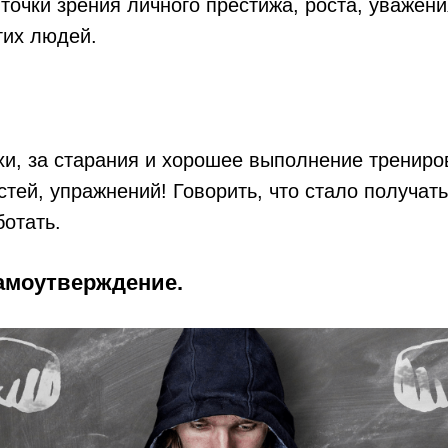
точки зрения личного престижа, роста, уважен
гих людей.
хи, за старания и хорошее выполнение трениро
стей, упражнений! Говорить, что стало получат
отать.
амоутверждение.