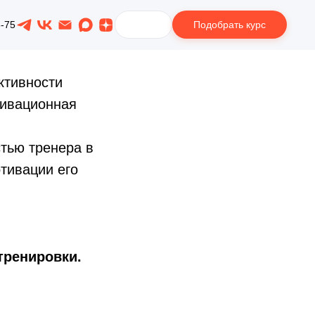
Подобрать курс
8-75
ктивности
тивационная
тью тренера в
тивации его
тренировки.