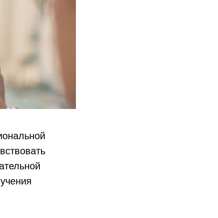
циональной
увствовать
вательной
лучения