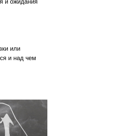
ия и ожидания
вки или
ься и над чем