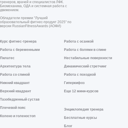
тренеров, врачей и специалистов ЛФК.
Биомеханика, ОДА и системная работа с
движением.
Обладатели премии "Лучший
образовательный фитнес-продукт 2025" по
версии RussianFitnessAwards (АОФИ)
Курс фитнес-тренера
Работа с осанкой
Работа с беременными
Работа с болями в спине
Пилатес
Нестабильные поверхности
Архитектура тела
Динамический стретчинг
Работа со спиной
Работа с походкой
Нижний квадрант
Гиперкифоз
Верхний квадрант
Еще 12 мини-курсов
Тазобедренный сустав
Плечевой пояс
Энциклопедия тренера
Колено и голеностоп
Бесплатные курсы
Блог