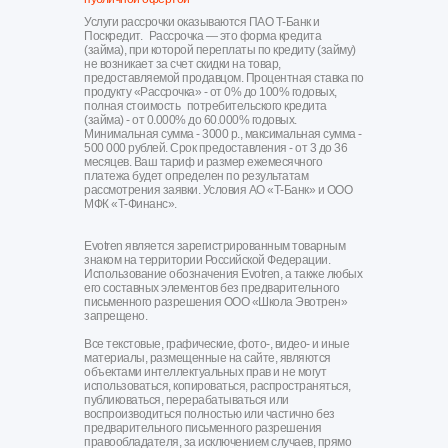
Услуги рассрочки оказываются ПАО Т-Банк и
Поскредит. Рассрочка — это форма кредита
(займа), при которой переплаты по кредиту (займу)
не возникает за счет скидки на товар,
предоставляемой продавцом. Процентная ставка по
продукту «Рассрочка» - от 0% до 100% годовых,
полная стоимость потребительского кредита
(займа) - от 0.000% до 60.000% годовых.
Минимальная сумма - 3000 р., максимальная сумма -
500 000 рублей. Срок предоставления - от 3 до 36
месяцев. Ваш тариф и размер ежемесячного
платежа будет определен по результатам
рассмотрения заявки. Условия АО «Т-Банк» и ООО
МФК «Т-Финанс».
Evotren является зарегистрированным товарным
знаком на территории Российской Федерации.
Использование обозначения Evotren, а также любых
его составных элементов без предварительного
письменного разрешения ООО «Школа Эвотрен»
запрещено.
Все текстовые, графические, фото-, видео- и иные
материалы, размещенные на сайте, являются
объектами интеллектуальных прав и не могут
использоваться, копироваться, распространяться,
публиковаться, перерабатываться или
воспроизводиться полностью или частично без
предварительного письменного разрешения
правообладателя, за исключением случаев, прямо