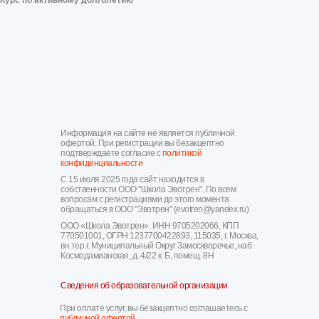
Информация на сайте не является публичной
офертой. При регистрации вы безакцептно
подтверждаете согласие с
политикой
конфиденциальности
С 15 июля 2025 года сайт находится в
собственности ООО "Школа Эвотрен". По всем
вопросам с регистрациями до этого момента
обращаться в ООО "Эвотрен" (evotren@yandex.ru)
ООО «Школа Эвотрен». ИНН 9705202066, КПП
770501001, ОГРН 1237700422893, 115035, г. Москва,
вн.тер.г. Муниципальный Округ Замоскворечье, наб
Космодамианская, д. 4/22 к. Б, помещ. 8Н
Сведения об образовательной организации
При оплате услуг, вы безакцептно соглашаетесь с
публичной офертой