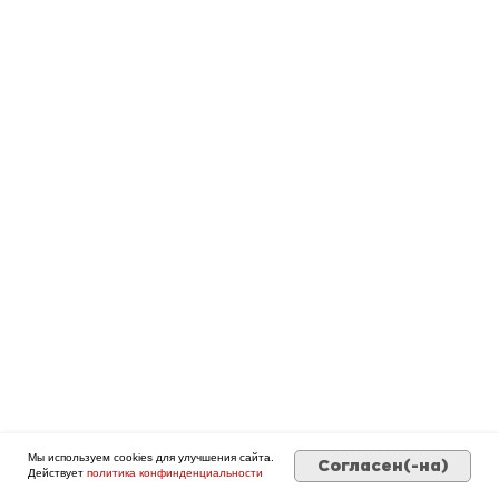
Боли в спине
Дмитрий Горковский.
Подробнее о программе →
Оформить • 2 999 ₽
Мы используем cookies для улучшения сайта.
Согласен(-на)
Действует
политика конфинденциальности