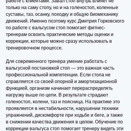
работе с клиентами. Завал стоп внутрь влияет не
только на саму стопу, но и на голеностоп, коленные
суставы, таз, осанку, походку и общую биомеханику
движений. Именно поэтому курс Дмитрия Горковского
по работе с вальгусом стоп помогает фитнес-
тренерам освоить практические методы оценки и
коррекции, которые можно сразу использовать в
тренировочном процессе.
Для современного тренера умение работать с
вальгусной постановкой стоп — это важная часть
профессиональной компетенции. Если стопа не
справляется со своей опорной и амортизационной
функцией, организм начинает перераспределять
нагрузку выше по цепи. В результате страдают
голеностоп, колени, таз и поясница. На практике это
проявляется в нестабильности, нарушении техники
упражнений, дискомфорте при ходьбе и беге, а также
в снижении качества движения в целом. Обучение по
коррекции вальгуса стоп помогает тренеру видеть эти