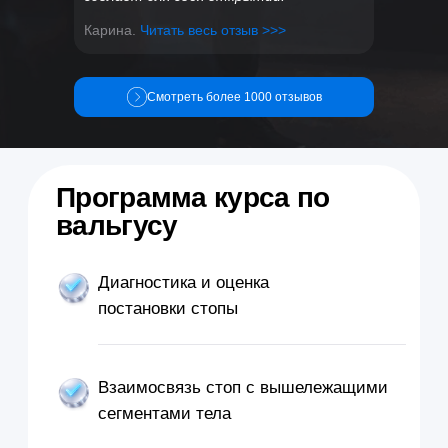
суставов стопы
Карина.
Читать весь отзыв >>>
Методы работы с
«косточкой» (hallux valgus)
Смотреть более 1000 отзывов
Принципы тренировки и
поддержки свода стопы
Упражнения для домашних
заданий клиентам
Способы наработки
практических навыков
Авторский формат самопроверки для
усвоения материала