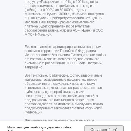
продукту «Рассрочка» - от 0% до 100% годовых,
полная стоимость потребительского кредита
(займа) - от 0.000% до 60.000% годовых.
Минимальная сумма - 3000 р., максимальная сумма -
500 000 рублей. Срок предоставления - от 3 до 36
месяцев. Ваш тариф и размер ежемесячного
платежа будет определен по результатам
рассмотрения заявки. Условия АО «Т-Банк» и ООО
МФК «Т-Финанс».
Evotren является зарегистрированным товарным
знаком на территории Российской Федерации.
Использование обозначения Evotren, а также любых
его составных элементов без предварительного
письменного разрешения ООО «Школа Эвотрен»
запрещено.
Все текстовые, графические, фото-, видео- и иные
материалы, размещенные на сайте, являются
объектами интеллектуальных прав и не могут
использоваться, копироваться, распространяться,
публиковаться, перерабатываться или
воспроизводиться полностью или частично без
предварительного письменного разрешения
правообладателя, за исключением случаев, прямо
предусмотренных законодательством Российской
Федерации.
Для генерации части контента используются
передовые нейросети топовых тарифов.
Мы используем cookies для улучшения сайта.
Согласен(-на)