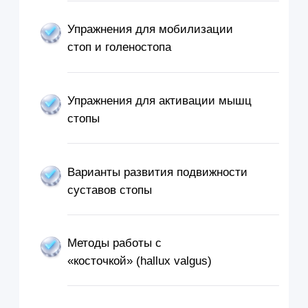
Порядок действий для
доступа к курсу
№ 1
№ 2
Оформляете
Получаете
курс
доступ
После оплаты вам на почту придут
Проходите материал, п
логин и пароль для доступа в личный
коллегах и клиентах и
кабинет, где будет доступен курс для
отрабатываете каждый
прохождения.
видеоуроков.
Дмитрий