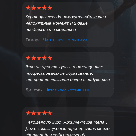
Кураторы всегда помогали, объясняли
Программа курса по
непонятные моменты и даже
вальгусу
поддерживали морально.
Тамара.
Читать весь отзыв >>>
Диагностика и оценка
постановки стопы
Взаимосвязь стоп с вышележащими
Это не просто курсы, а полноценное
сегментами тела
профессиональное образование,
которое открывает двери в индустрию.
Упражнения для мобилизации
Дмитрий.
Читать весь отзыв >>>
стоп и голеностопа
Упражнения для активации мышц
стопы
Рекомендую курс "Архитектура тела".
Даже самый ученый тренер очень много
Варианты развития подвижности
сделает для себя открытий.