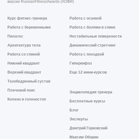
версии RussianFitnessAwards (АОФИ)
Курс фитнес-тренера
Работа с осанкой
Работа с беременными
Работа с болями в спине
Пилатес
Нестабильные поверхности
Архитектура тела
Динамический стретчинг
Работа со спиной
Работа с походкой
Нижний квадрант
Гиперкифоз
Верхний квадрант
Еще 12 мини-курсов
Тазобедренный сустав
Плечевой пояс
Энциклопедия тренера
Колено и голеностоп
Бесплатные курсы
Блог
Эксперты
Дмитрий Горковский
Максим Оборин