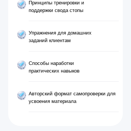
Горковский
Сооснователь "Клиники
Темичева Горковского"
Врач спортивной медицины
и ЛФК
Сооснователь
Эвотрен
Врач-остеопат
Специалист "Концепции
Mulligan"
Лектор международных
конвенций