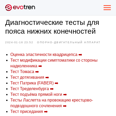
Диагностические тесты для
пояса нижних конечностей
2024-01-16 23:52
ОПОРНО-ДВИГАТЕЛЬНЫЙ АППАРАТ
Оценка эластичности квадрицепса
➡️
Тест модификации симптоматики со стороны
надколенника
➡️
Тест Томаса
➡️
Тест дотягивания
➡️
Тест Патрика (FABER)
➡️
Тест Тределенбурга
➡️
Тест подъёма прямой ноги
➡️
Тесты Ласлетта на провокацию крестцово-
подвздошного сочленения
➡️
Тест приседания
➡️