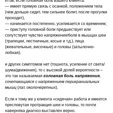
Итак, если головная боль вашего клиента:
— имеет прямую связь с осанкой, положением тела
(чем дольше сидит, тем сильнее болит, после прогулки
проходит),
— начинается постепенно, усиливается со временем;
— приступу головной боли предшествует или
сопутствует чувство напряжения/боли в мышцах шеи
(трапеции, лестничные, косые и т.д.), лица
(жевательные, височные) и головы (затылочно-
лобная).
и других симптомов нет (тошнота, усиление от света/
шума/движения), то с высокой долей вероятности ‒
это так называемая
головная боль напряжения
,
сочетающаяся с напряжением перикраниальных
мышц
(лат. околочерепных).
Если к тому же у клиента «сидячая» работа и имеется
пресловутая протракция шеи и головы, то почти
наверняка диагноз выставлен верно.