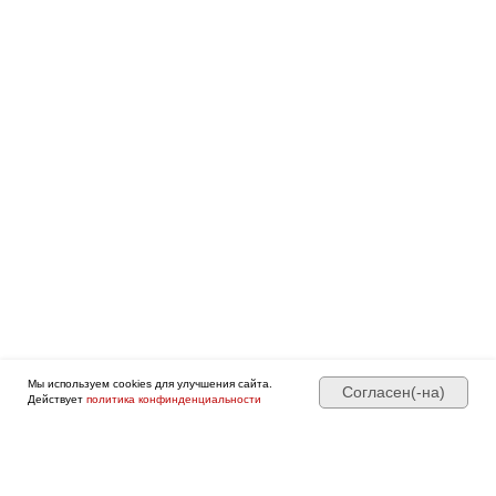
Боли в спине
Дмитрий Горковский.
Подробнее о программе →
Оформить • 2 999 ₽
Мы используем cookies для улучшения сайта.
Согласен(-на)
Действует
политика конфинденциальности