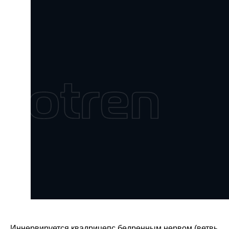
Иннервируется квадрицепс бедренным нервом (ветвь