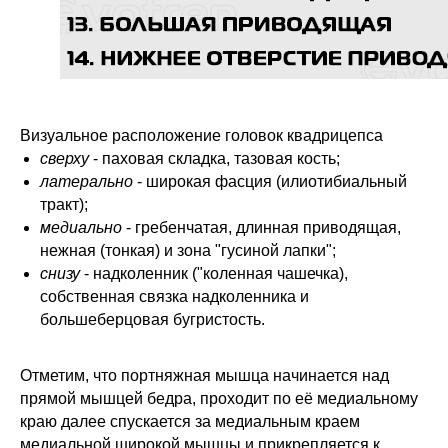
Визуальное расположение головок квадрицепса
сверху
- паховая складка, тазовая кость;
латерально
- широкая фасция (илиотибиальный
тракт);
медиально
- гребенчатая, длинная приводящая,
нежная (тонкая) и зона "гусиной лапки";
снизу
- надколенник ("коленная чашечка),
собственная связка надколенника и
большеберцовая бугристость.
Отметим, что портняжная мышца начинается над
прямой мышцей бедра, проходит по её медиальному
краю далее спускается за медиальным краем
медиальной широкой мышцы и прикрепляется к