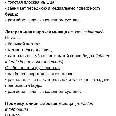
• толстая плоская мышца;
• занимает переднюю и медиальную поверхность
бедра;
• разгибает голень в коленном суставе.
Латеральная широкая мышца
(
m. vastus lateralis
)
Начало
:
• большой вертел;
• межвертельная линия;
• латеральная губа шероховатой линии бедра (
labium
laterale lineae asperae femoris
).
Особенности и функционал:
• наиболее широкая из всех головок;
• располагается на латеральной и частично на задней
поверхности бедра;
• разгибает голень в коленном суставе.
Промежуточная широкая мышца
(
m. vastus
intermedius
)
Начало
: