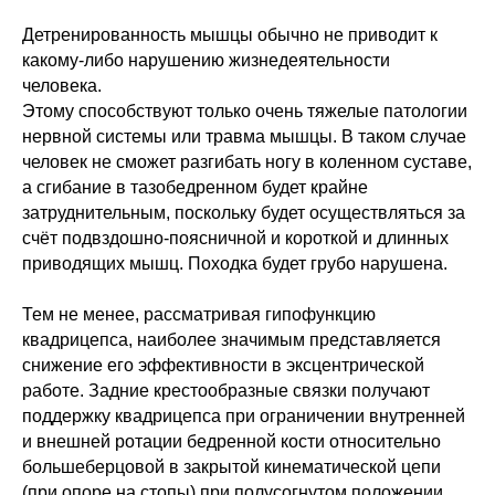
Детренированность мышцы обычно не приводит к
какому-либо нарушению жизнедеятельности
человека.
Работа с осанкой
Этому способствуют только очень тяжелые патологии
нервной системы или травма мышцы. В таком случае
Дмитрий Горковский.
Подробнее о программе →
человек не сможет разгибать ногу в коленном суставе,
а сгибание в тазобедренном будет крайне
Оформить • 2 999 ₽
затруднительным, поскольку будет осуществляться за
счёт подвздошно-поясничной и короткой и длинных
приводящих мышц. Походка будет грубо нарушена.
Тем не менее, рассматривая гипофункцию
квадрицепса, наиболее значимым представляется
снижение его эффективности в эксцентрической
работе. Задние крестообразные связки получают
поддержку квадрицепса при ограничении внутренней
и внешней ротации бедренной кости относительно
Миофасциальный релиз
большеберцовой в закрытой кинематической цепи
Александр Мироненко.
(при опоре на стопы) при полусогнутом положении