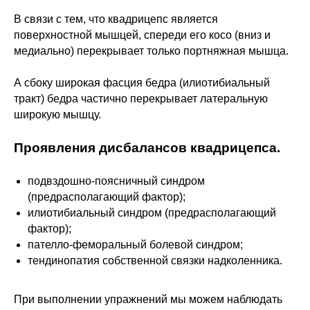
Обучение на фитнес-тренера
В связи с тем, что квадрицепс является
Для тех, кто только собирается стать
поверхностной мышцей, спереди его косо (вниз и
фитнес-тренером или хочет освежить в
медиально) перекрывает только портняжная мышца.
памяти все основы.
Подробнее о программе →
А сбоку широкая фасция бедра (илиотибиальный
тракт) бедра частично перекрывает латеральную
широкую мышцу.
Удостоверение • 1 год
Проявления дисбалансов квадрицепса.
подвздошно-поясничный синдром
(предрасполагающий фактор);
илиотибиальный синдром (предрасполагающий
Архитектура тела
фактор);
пателло-феморальный болевой синдром;
Годовое обучение Дмитрия Горковского по
работе с ОДА для действующих тренеров.
тендинопатия собственной связки надколенника.
Подробнее о программе →
При выполнении упражнений мы можем наблюдать