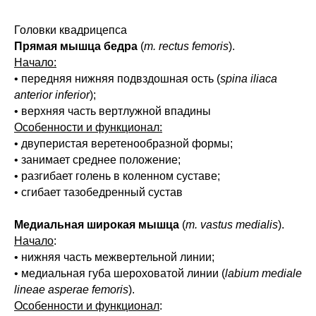
Головки квадрицепса
Прямая мышца бедра
(
m. rectus femoris
).
Начало:
• передняя нижняя подвздошная ость (
spina iliaca
anterior inferior
);
• верхняя часть вертлужной впадины
Особенности и функционал:
• двуперистая веретенообразной формы;
• занимает среднее положение;
• разгибает голень в коленном суставе;
• сгибает тазобедренный сустав
Медиальная широкая мышца
(
m. vastus medialis
).
Начало
:
• нижняя часть межвертельной линии;
• медиальная губа шероховатой линии (
labium mediale
lineae asperae femoris
).
Особенности и функционал
: