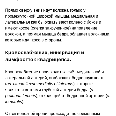
Прямо сверху вниз идут волокна только у
промежуточной широкой мышцы, медиальная и
латеральная как бы охватывают колено с боков и
имеют косое (слегка закрученное) направление
волокон, а прямая мышца бедра обладает волокнами,
которые идут косо в стороны.
Кровоснабжение, иннервация и
лимфоотток квадрицепса.
Кровоснабжение происходит за счёт медиальной и
латеральной артерий, огибающих бедренную кость
(
аа. circumflexae medialis et lateraris
), которые
являются ветвями глубокой артерии бедра (
a.
profunda femoris
), отходящей от бедренной артерии (
a.
femoralis
).
Отток венозной крови происходит по соимённым