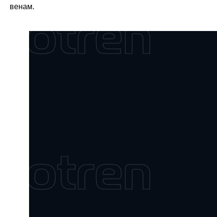
венам.