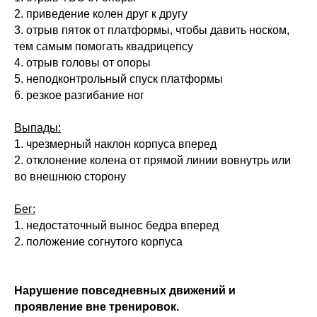
2. приведение колен друг к другу
3. отрыв пяток от платформы, чтобы давить носком,
Тренировки с беременными
тем самым помогать квадрицепсу
Фитнес обучение для действующих
4. отрыв головы от опоры
тренеров по работе до, во время и
после беременности.
5. неподконтрольный спуск платформы
Подробнее о программе →
6. резкое разгибание ног
Выпады:
1. чрезмерный наклон корпуса вперед
2. отклонение колена от прямой линии вовнутрь или
Быстрые решения для
во внешнюю сторону
работы
Бег:
Точечные навыки за 1 вечер. Изучите
1. недостаточный вынос бедра вперед
сегодня — примените завтра.
2. положение согнутого корпуса
Нарушение повседневных движений и
проявление вне тренировок.