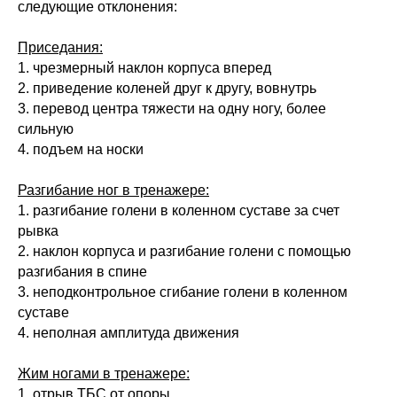
следующие отклонения:
Удостоверение • 2 месяца
Приседания:
1. чрезмерный наклон корпуса вперед
2. приведение коленей друг к другу, вовнутрь
3. перевод центра тяжести на одну ногу, более
сильную
4. подъем на носки
Пилатес
Изучение методик Пилатес действующими
Разгибание ног в тренажере:
тренерами, упражнения начального и среднего
1. разгибание голени в коленном суставе за счет
уровня.
рывка
Подробнее о программе →
2. наклон корпуса и разгибание голени с помощью
разгибания в спине
3. неподконтрольное сгибание голени в коленном
Удостоверение • 2 месяца
суставе
4. неполная амплитуда движения
Жим ногами в тренажере:
1. отрыв ТБС от опоры