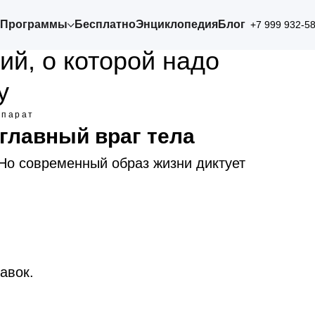
Программы
Бесплатно
Энциклопедия
Блог
+7 999 932-5
й, о которой надо
у
ппарат
главный враг тела
Но современный образ жизни диктует
авок.